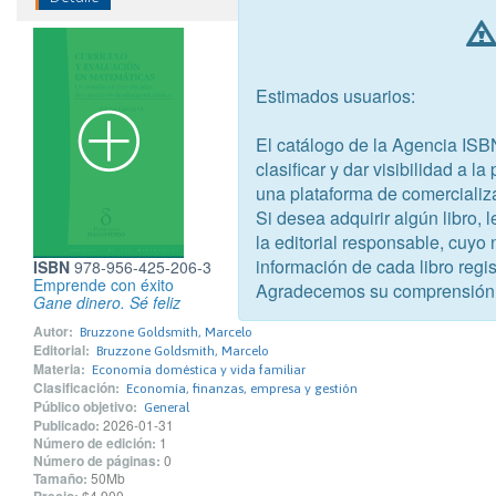
Estimados usuarios:
El catálogo de la Agencia ISB
clasificar y dar visibilidad a l
una plataforma de comercializ
Si desea adquirir algún libro,
la editorial responsable, cuyo
información de cada libro regis
ISBN
978-956-425-206-3
Emprende con éxito
Agradecemos su comprensión
Gane dinero. Sé feliz
Autor:
Bruzzone Goldsmith, Marcelo
Editorial:
Bruzzone Goldsmith, Marcelo
Materia:
Economía doméstica y vida familiar
Clasificación:
Economía, finanzas, empresa y gestión
Público objetivo:
General
Publicado:
2026-01-31
Número de edición:
1
Número de páginas:
0
Tamaño:
50Mb
$4.900