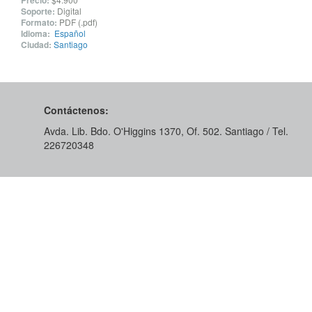
Precio:
Soporte:
Digital
Formato:
PDF (.pdf)
Idioma:
Español
Ciudad:
Santiago
Contáctenos:
Avda. Lib. Bdo. O'Higgins 1370, Of. 502. Santiago / Tel.
226720348