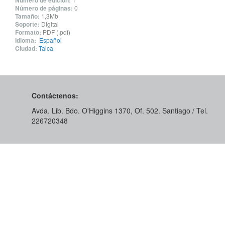
Número de edición:
Número de páginas:
0
Tamaño:
1,3Mb
Soporte:
Digital
Formato:
PDF (.pdf)
Idioma:
Español
Ciudad:
Talca
Contáctenos:
Avda. Lib. Bdo. O'Higgins 1370, Of. 502. Santiago / Tel.
226720348