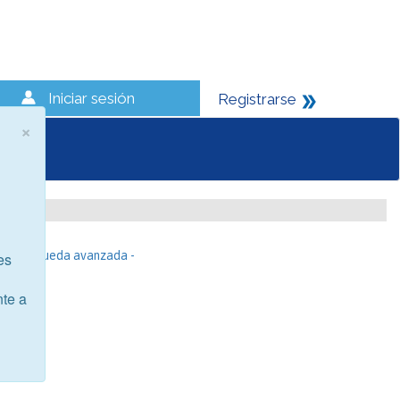
Iniciar sesión
Registrarse
×
- Búsqueda avanzada -
es
nte a