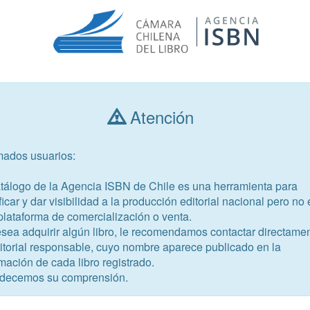
Atención
Consultar libros
mados usuarios:
Año de publicación
Público objetivo
atálogo de la Agencia ISBN de Chile es una herramienta para
ficar y dar visibilidad a la producción editorial nacional pero no 
plataforma de comercialización o venta.
esea adquirir algún libro, le recomendamos contactar directame
ditorial responsable, cuyo nombre aparece publicado en la
-3
mación de cada libro registrado.
decemos su comprensión.
 God’s voice, live by faith, and