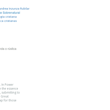
Andrea Inzunza Rubilar
e Sobrenatural
gía cristiana
ica cristianas
da o rústica
. In Power
e the essence
, submitting to
e Great
ap for those