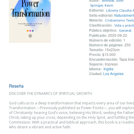
Autor:
Wimber, John
Springer, Kevin
Editorial:
Librería Claudia 
Sello editorial:
Naturalment
Materia:
Cristianismo Teolo
Clasificación:
Vida y práct
Público objetivo:
General
Publicado:
2025-09-22
Número de edición:
1
Número de páginas:
250
Tamaño:
15x23cm.
Precio:
$15.000
Encuadernación:
Tapa blan
Soporte:
Impreso
Idioma:
Inglés
Ciudad:
Los Angeles
Reseña
DISCOVER THE DYNAMICS OF SPIRITUAL GROWTH
God calls us to a deep transformation that impacts every area of our lives
Transformation —Previously published as Power Points—, you will explor
of Christianity: hearing God’s voice, believing His Word, seeking the Father
Christ, taking up your cross, depending on the Holy Spirit, and fulfilling th
Commission. With a practical and biblical approach, this book is a roadm
who desire a vibrant and active faith.