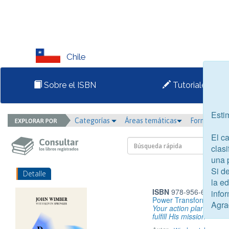
Chile
Sobre el ISBN
Tutoriales
Esti
Categorías
Áreas temáticas
Formato
El c
clasi
una 
Si d
Detalle
la e
ISBN
978-956-6460-05
infor
Power Transformation
Agra
Your action plan to hear
fulfill His mission