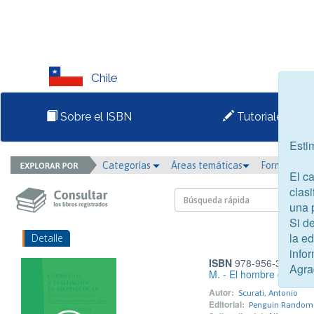
Chile
Sobre el ISBN
Tutoriales
Esti
Categorías
Áreas temáticas
Formato
El c
clasi
una 
Si d
la e
Detalle
infor
ISBN
978-956-384-577
Agra
M. - El hombre de la pr
Autor:
Scurati, Antonio
Editorial:
Penguin Random 