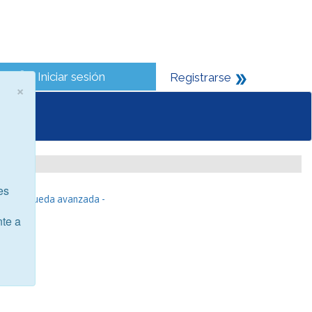
Iniciar sesión
Registrarse
×
es
- Búsqueda avanzada -
nte a