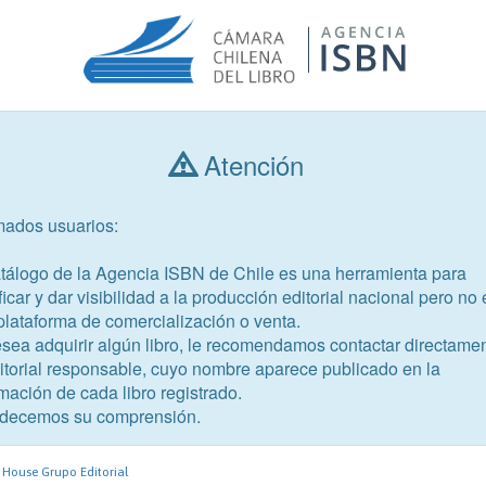
Atención
Consultar libros
mados usuarios:
Año de publicación
Público objetivo
atálogo de la Agencia ISBN de Chile es una herramienta para
ficar y dar visibilidad a la producción editorial nacional pero no 
plataforma de comercialización o venta.
esea adquirir algún libro, le recomendamos contactar directame
ditorial responsable, cuyo nombre aparece publicado en la
mación de cada libro registrado.
-8
decemos su comprensión.
ovidencia
House Grupo Editorial