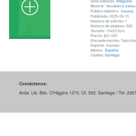
Sello editorial:
Alfaguara
Materia:
Novelística italian
Público objetivo:
General
Publicado:
2025-09-15
Número de edición:
1
Número de páginas:
592
Tamaño:
15x23.5cm.
Precio:
$21.000
Encuadernación:
Tapa blan
Soporte:
Impreso
Idioma:
Español
Ciudad:
Santiago
Contáctenos:
Avda. Lib. Bdo. O'Higgins 1370, Of. 502. Santiago / Tel. 22