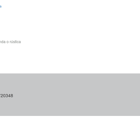
a
da o rústica
6720348