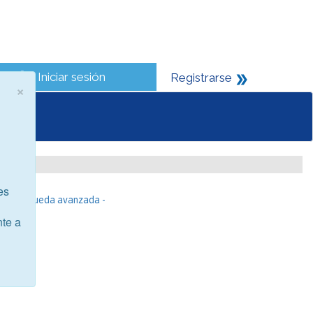
Iniciar sesión
Registrarse
×
es
- Búsqueda avanzada -
nte a