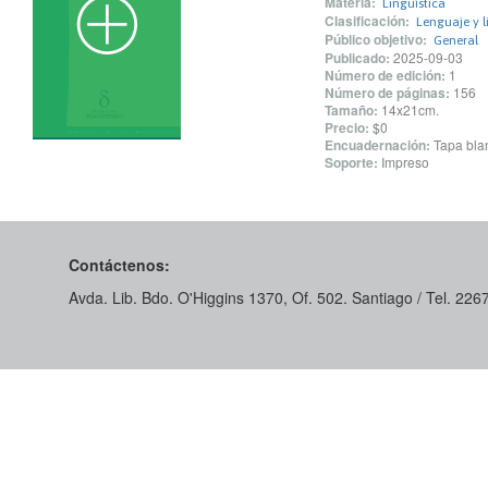
Materia:
Lingüística
Clasificación:
Lenguaje y l
Público objetivo:
General
Publicado:
2025-09-03
Número de edición:
1
Número de páginas:
156
Tamaño:
14x21cm.
Precio:
$0
Encuadernación:
Tapa blan
Soporte:
Impreso
Contáctenos:
Avda. Lib. Bdo. O'Higgins 1370, Of. 502. Santiago / Tel. 22