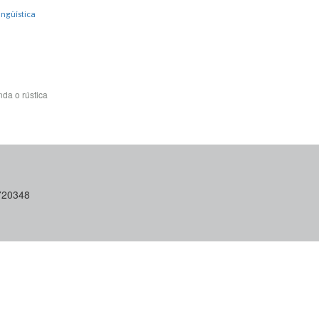
ingüística
da o rústica
6720348