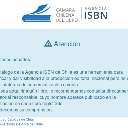
Atención
Consultar libros
mados usuarios:
Año de publicación
Público objetivo
atálogo de la Agencia ISBN de Chile es una herramienta para
ficar y dar visibilidad a la producción editorial nacional pero no 
plataforma de comercialización o venta.
esea adquirir algún libro, le recomendamos contactar directame
ditorial responsable, cuyo nombre aparece publicado en la
mación de cada libro registrado.
-7
decemos su comprensión.
sidad Católica de Chile
niversidad Católica de Chile