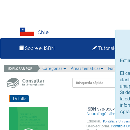
Chile
Sobre el ISBN
Tutoriales
Esti
Categorías
Áreas temáticas
Formato
El c
clasi
una 
Si d
la e
Detalle
infor
ISBN
978-956-14-3470
Agra
Neurolingüística
Editorial:
Pontificia Univer
Sello editorial:
Pontificia U