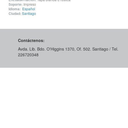
Soporte:
Impreso
Idioma:
Español
Ciudad:
Santiago
Contáctenos:
Avda. Lib. Bdo. O'Higgins 1370, Of. 502. Santiago / Tel.
226720348