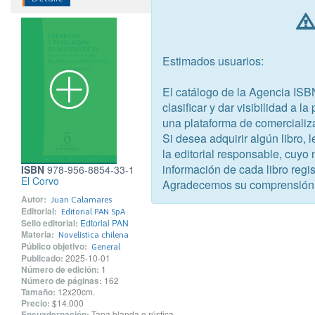
Estimados usuarios:
El catálogo de la Agencia ISB
clasificar y dar visibilidad a l
una plataforma de comercializ
Si desea adquirir algún libro,
la editorial responsable, cuyo
información de cada libro regis
ISBN
978-956-8854-33-1
El Corvo
Agradecemos su comprensión
Autor:
Juan Calamares
Editorial:
Editorial PAN SpA
Sello editorial:
Edtorial PAN
Materia:
Novelística chilena
Público objetivo:
General
Publicado:
2025-10-01
Número de edición:
1
Número de páginas:
162
Tamaño:
12x20cm.
Precio:
$14.000
Encuadernación:
Tapa blanda o rústica