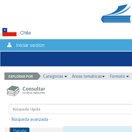
Chile
Iniciar sesión
Categorías
Áreas temáticas
Formato
- Búsqueda avanzada -
Detalle