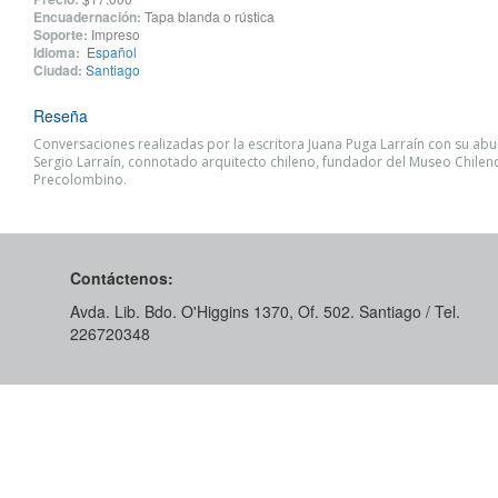
Encuadernación:
Tapa blanda o rústica
Soporte:
Impreso
Idioma:
Español
Ciudad:
Santiago
Reseña
Conversaciones realizadas por la escritora Juana Puga Larraín con su ab
Sergio Larraín, connotado arquitecto chileno, fundador del Museo Chilen
Precolombino.
Contáctenos:
Avda. Lib. Bdo. O'Higgins 1370, Of. 502. Santiago / Tel.
226720348