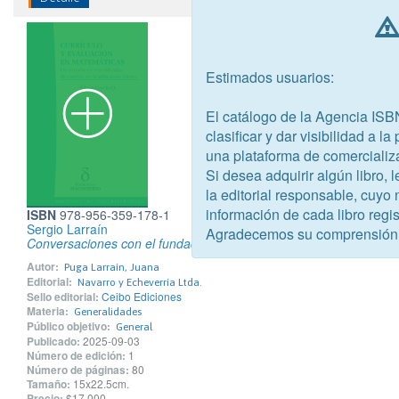
Estimados usuarios:
El catálogo de la Agencia ISB
clasificar y dar visibilidad a l
una plataforma de comercializ
Si desea adquirir algún libro,
la editorial responsable, cuyo
información de cada libro regis
ISBN
978-956-359-178-1
Sergio Larraín
Agradecemos su comprensión
Conversaciones con el fundador del Museo Chileno de Arte Prec
Autor:
Puga Larraín, Juana
Editorial:
Navarro y Echeverría Ltda.
Sello editorial:
Ceibo Ediciones
Materia:
Generalidades
Público objetivo:
General
Publicado:
2025-09-03
Número de edición:
1
Número de páginas:
80
Tamaño:
15x22.5cm.
Precio:
$17.000