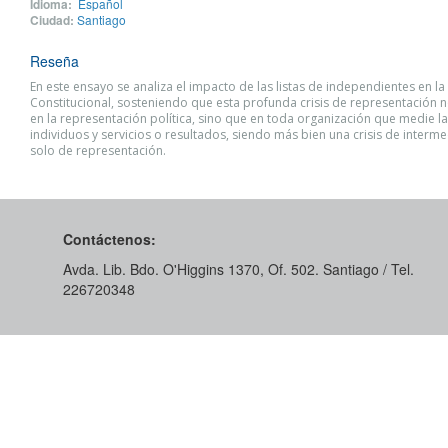
Idioma:
Español
Ciudad:
Santiago
Reseña
En este ensayo se analiza el impacto de las listas de independientes en l
Constitucional, sosteniendo que esta profunda crisis de representación n
en la representación política, sino que en toda organización que medie la
individuos y servicios o resultados, siendo más bien una crisis de interm
solo de representación.
Contáctenos:
Avda. Lib. Bdo. O'Higgins 1370, Of. 502. Santiago / Tel.
226720348