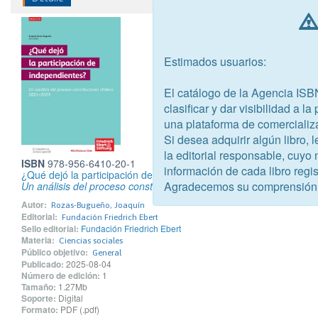
Estimados usuarios:
El catálogo de la Agencia ISB
clasificar y dar visibilidad a l
una plataforma de comercializ
Si desea adquirir algún libro,
la editorial responsable, cuyo
ISBN
978-956-6410-20-1
información de cada libro regis
¿Qué dejó la participación de independientes?
Agradecemos su comprensión
Un análisis del proceso constitucional chileno 2021-2023
Autor:
Rozas-Bugueño, Joaquín
Editorial:
Fundación Friedrich Ebert
Sello editorial:
Fundación Friedrich Ebert
Materia:
Ciencias sociales
Público objetivo:
General
Publicado:
2025-08-04
Número de edición:
1
Tamaño:
1.27Mb
Soporte:
Digital
Formato:
PDF (.pdf)