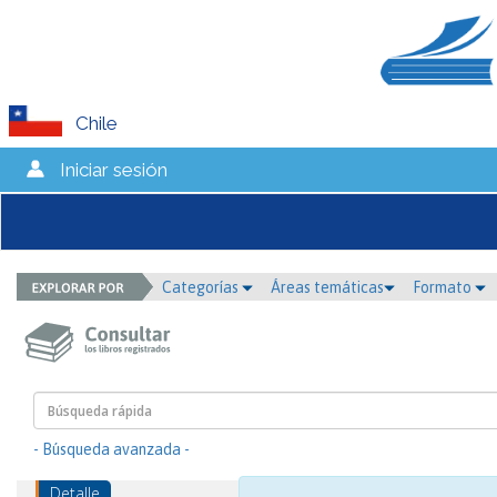
Chile
Iniciar sesión
Categorías
Áreas temáticas
Formato
- Búsqueda avanzada -
Detalle