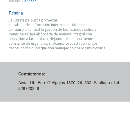
Ciudad:
Santiago
Reseña
La Estrategia busca proyectar
el trabajo de la Comisión Interministerial hacia
un futuro en el cual la gestión de los residuos sólidos
municipales sea abordada de manera integral con
una visión a largo plazo, dejando de ser una fuente
constante de urgencias. El alcance proyectado incluye
todos los residuos que son manejados por los municipios.
Contáctenos:
Avda. Lib. Bdo. O'Higgins 1370, Of. 502. Santiago / Tel.
226720348