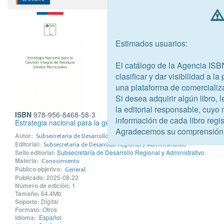
Estimados usuarios:
El catálogo de la Agencia ISB
clasificar y dar visibilidad a l
una plataforma de comercializ
Si desea adquirir algún libro,
la editorial responsable, cuyo
ISBN
978-956-8468-58-3
información de cada libro regis
Estrategia nacional para la gestión integral de residuos sólidos m
Agradecemos su comprensión
Autor:
Subsecretaría de Desarrollo Regional y Administrativo
Editorial:
Subsecretaría de Desarrollo Regional y Administrativo
Sello editorial:
Subsecretaría de Desarrollo Regional y Administrativo
Materia:
Conocimiento
Público objetivo:
General
Publicado:
2025-08-22
Número de edición:
1
Tamaño:
64.4Mb
Soporte:
Digital
Formato:
Otros
Idioma:
Español