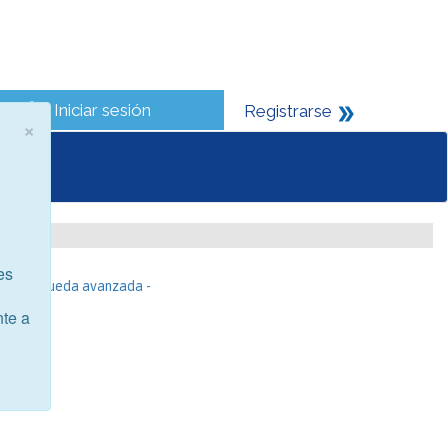
Iniciar sesión
Registrarse
×
es
- Búsqueda avanzada -
nte a