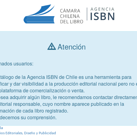
Atención
Consultar libros
mados usuarios:
Año de publicación
Público objetivo
atálogo de la Agencia ISBN de Chile es una herramienta para
ficar y dar visibilidad a la producción editorial nacional pero no 
plataforma de comercialización o venta.
esea adquirir algún libro, le recomendamos contactar directame
ditorial responsable, cuyo nombre aparece publicado en la
mación de cada libro registrado.
-6
decemos su comprensión.
iz de teatro
la
ios Editoriales, Diseño y Publicidad