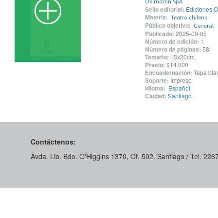
Oximoron SpA
Sello editorial:
Ediciones 
Materia:
Teatro chileno
Público objetivo:
General
Publicado:
2025-09-05
Número de edición:
1
Número de páginas:
58
Tamaño:
13x20cm.
Precio:
$14.000
Encuadernación:
Tapa blan
Soporte:
Impreso
Idioma:
Español
Ciudad:
Santiago
Contáctenos:
Avda. Lib. Bdo. O'Higgins 1370, Of. 502. Santiago / Tel. 22