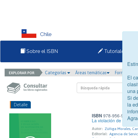
Chile
Sobre el ISBN
Tutoriales
Esti
Categorías
Áreas temáticas
Formato
El c
clasi
una 
Si d
la e
Detalle
infor
ISBN
978-956-9498-75
Agra
La violación de una actr
Autor:
Zúñiga Morales, Car
Editorial:
Agencia de Servic