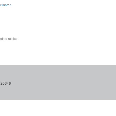
Oxímoron
da o rústica
6720348