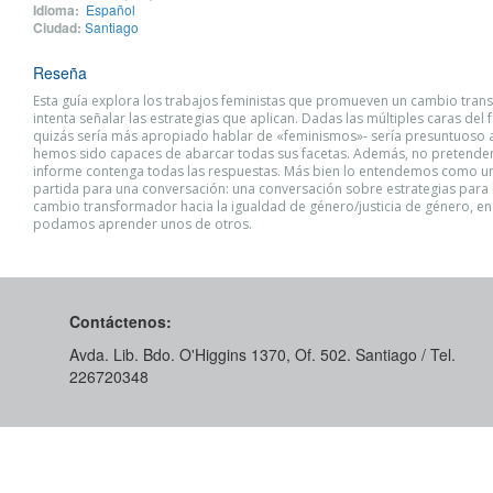
Idioma:
Español
Ciudad:
Santiago
Reseña
Esta guía explora los trabajos feministas que promueven un cambio tra
intenta señalar las estrategias que aplican. Dadas las múltiples caras del
quizás sería más apropiado hablar de «feminismos»- sería presuntuoso 
hemos sido capaces de abarcar todas sus facetas. Además, no pretend
informe contenga todas las respuestas. Más bien lo entendemos como u
partida para una conversación: una conversación sobre estrategias para 
cambio transformador hacia la igualdad de género/justicia de género, en
podamos aprender unos de otros.
Contáctenos:
Avda. Lib. Bdo. O'Higgins 1370, Of. 502. Santiago / Tel.
226720348