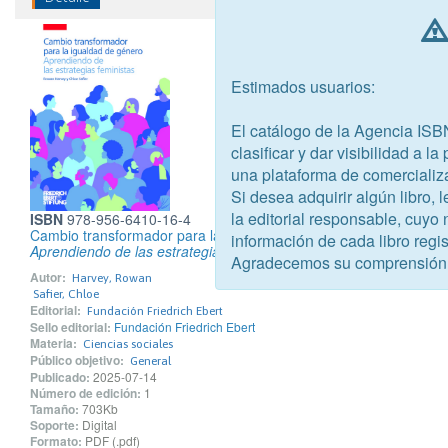
Estimados usuarios:
El catálogo de la Agencia ISB
clasificar y dar visibilidad a l
una plataforma de comercializ
Si desea adquirir algún libro,
la editorial responsable, cuyo
ISBN
978-956-6410-16-4
Cambio transformador para la igualdad de género
información de cada libro regis
Aprendiendo de las estrategias feministas
Agradecemos su comprensión
Autor:
Harvey, Rowan
Safier, Chloe
Editorial:
Fundación Friedrich Ebert
Sello editorial:
Fundación Friedrich Ebert
Materia:
Ciencias sociales
Público objetivo:
General
Publicado:
2025-07-14
Número de edición:
1
Tamaño:
703Kb
Soporte:
Digital
Formato:
PDF (.pdf)