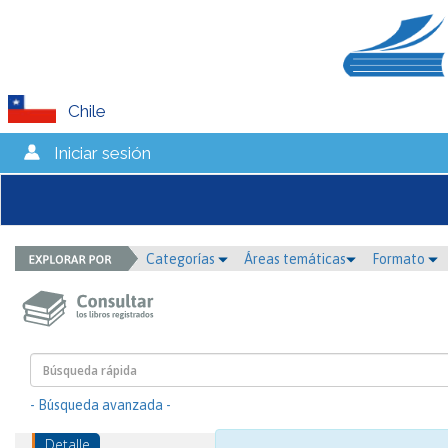
Chile
Iniciar sesión
Categorías
Áreas temáticas
Formato
- Búsqueda avanzada -
Detalle