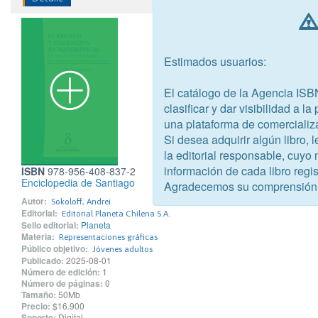
Estimados usuarios:
El catálogo de la Agencia ISB
clasificar y dar visibilidad a l
una plataforma de comercializ
Si desea adquirir algún libro,
la editorial responsable, cuyo
información de cada libro regis
ISBN
978-956-408-837-2
Enciclopedia de Santiago
Agradecemos su comprensión
Autor:
Sokoloff, Andrei
Editorial:
Editorial Planeta Chilena S.A.
Sello editorial:
Planeta
Materia:
Representaciones gráficas
Público objetivo:
Jóvenes adultos
Publicado:
2025-08-01
Número de edición:
1
Número de páginas:
0
Tamaño:
50Mb
Precio:
$16.900
Soporte:
Digital