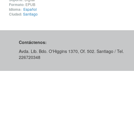
Formato:
EPUB
Idioma:
Español
Ciudad:
Santiago
Contáctenos:
Avda. Lib. Bdo. O'Higgins 1370, Of. 502. Santiago / Tel.
226720348