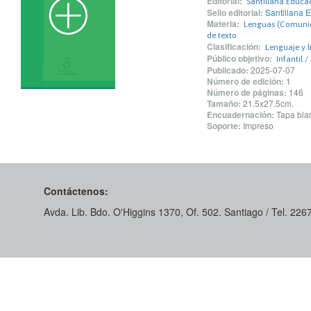
Editorial:
Santillana Educa
Sello editorial:
Santillana 
Materia:
Lenguas (Comunica
de texto
Clasificación:
Lenguaje y l
Público objetivo:
Infantil /
Publicado:
2025-07-07
Número de edición:
1
Número de páginas:
146
Tamaño:
21.5x27.5cm.
Encuadernación:
Tapa blan
Soporte:
Impreso
Contáctenos:
Avda. Lib. Bdo. O'Higgins 1370, Of. 502. Santiago / Tel. 22