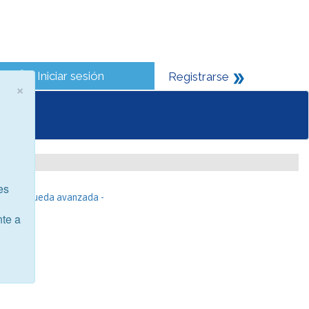
Iniciar sesión
Registrarse
×
es
- Búsqueda avanzada -
nte a