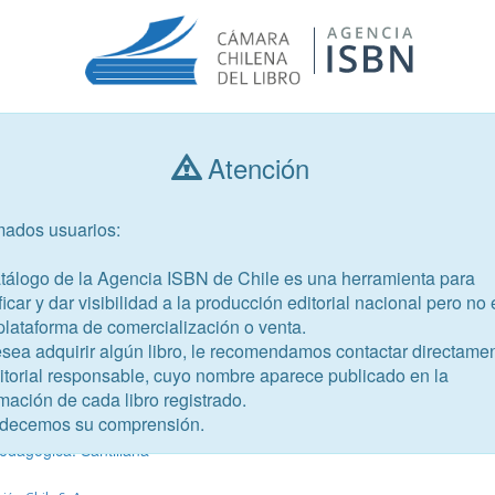
Atención
Consultar libros
mados usuarios:
Año de publicación
Público objetivo
atálogo de la Agencia ISBN de Chile es una herramienta para
ficar y dar visibilidad a la producción editorial nacional pero no 
plataforma de comercialización o venta.
esea adquirir algún libro, le recomendamos contactar directame
ditorial responsable, cuyo nombre aparece publicado en la
mación de cada libro registrado.
-1
decemos su comprensión.
 Lengua y Literatura 2°
dagógica. Santillana