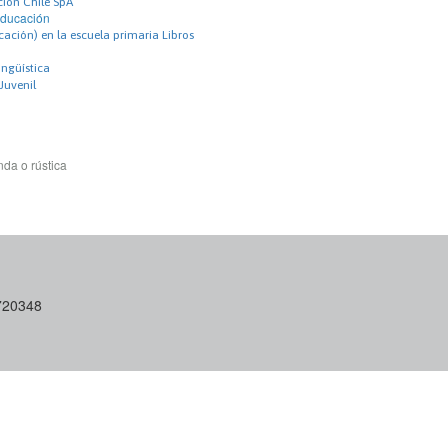
ción Chile SpA
Educación
ción) en la escuela primaria Libros
ingüística
 Juvenil
da o rústica
6720348