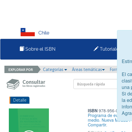
Chile
Sobre el ISBN
Tutoriales
Esti
Categorías
Áreas temáticas
Formato
El c
clasi
una 
Si d
la e
Detalle
infor
ISBN
978-956-02-0485
Agra
Programa de evaluación
medio. Nueva Mirada Pe
Compartir.