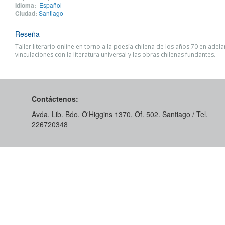
Idioma:
Español
Ciudad:
Santiago
Reseña
Taller literario online en torno a la poesía chilena de los años 70 en adela
vinculaciones con la literatura universal y las obras chilenas fundantes.
Contáctenos:
Avda. Lib. Bdo. O'Higgins 1370, Of. 502. Santiago / Tel.
226720348