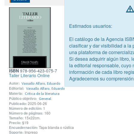
Estimados usuarios:
El catálogo de la Agencia ISB
clasificar y dar visibilidad a l
una plataforma de comercializ
Si desea adquirir algún libro,
la editorial responsable, cuyo
ISBN
978-956-423-075-7
información de cada libro regis
Taller Literario Online
Agradecemos su comprensión
Autor:
Vassallo Alfaro, Eduardo
Editorial:
Vassallo Alfaro, Eduardo
Materia:
Crítica de la literatura
Público objetivo:
General
Publicado:
2025-06-26
Número de edición:
1
Número de páginas:
160
Tamaño:
15x22cm.
Precio:
$19
Encuadernación:
Tapa blanda o rústica
Soporte:
Impreso