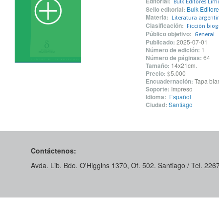
Editorial:
Bulk Editores Lim
Sello editorial:
Bulk Editore
Materia:
Literatura argenti
Clasificación:
Ficción biog
Público objetivo:
General
Publicado:
2025-07-01
Número de edición:
1
Número de páginas:
64
Tamaño:
14x21cm.
Precio:
$5.000
Encuadernación:
Tapa blan
Soporte:
Impreso
Idioma:
Español
Ciudad:
Santiago
Contáctenos:
Avda. Lib. Bdo. O'Higgins 1370, Of. 502. Santiago / Tel. 22