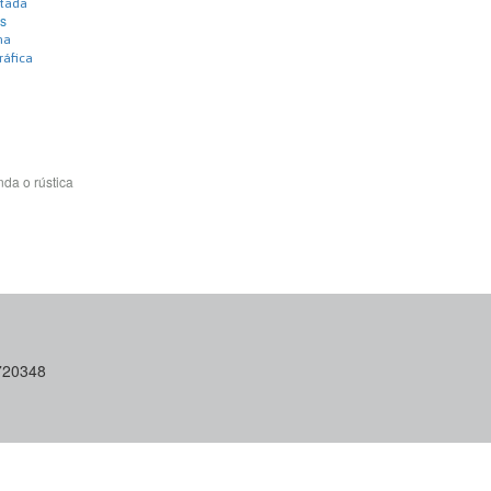
itada
s
na
ráfica
da o rústica
6720348