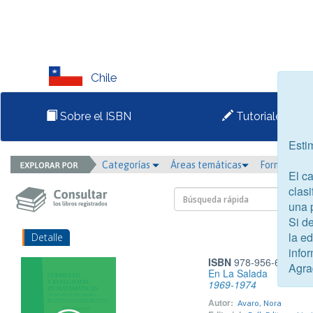
Chile
Sobre el ISBN
Tutoriales
Esti
Categorías
Áreas temáticas
Formato
El c
clasi
una 
Si d
la e
Detalle
infor
ISBN
978-956-6162-20
Agra
En La Salada
1969-1974
Autor:
Avaro, Nora