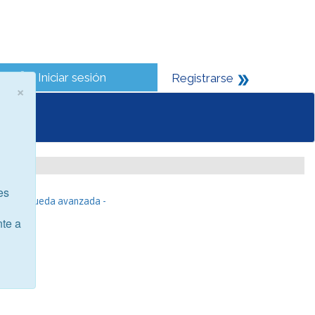
Iniciar sesión
Registrarse
×
es
- Búsqueda avanzada -
nte a