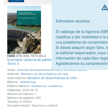
Estimados usuarios:
El catálogo de la Agencia ISB
clasificar y dar visibilidad a l
una plataforma de comercializ
Si desea adquirir algún libro,
la editorial responsable, cuyo
ISBN
978-956-7970-83-4
información de cada libro regis
Inventario nacional de patrimonio inmueble de Chile - Región del
Agradecemos su comprensión
Tomo 3
Autor:
Dirección de Arquitectura Ministerio de Obras Públicas
Editorial:
Ministerio de Obras Públicas de Chile
Sello editorial:
Ministerio de Obras Públicas de Chile
Materia:
Arquitectura
Público objetivo:
Profesional / académico
Publicado:
2025-06-16
Número de edición:
1
Número de páginas:
440
Tamaño:
21x30cm.
Encuadernación:
Tapa dura o cartoné