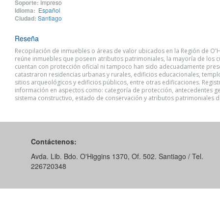
Soporte:
Impreso
Idioma:
Español
Ciudad:
Santiago
Reseña
Recopilación de inmuebles o áreas de valor ubicados en la Región de O'H
reúne inmuebles que poseen atributos patrimoniales, la mayoría de los c
cuentan con protección oficial ni tampoco han sido adecuadamente pres
catastraron residencias urbanas y rurales, edificios educacionales, templo
sitios arqueológicos y edificios públicos, entre otras edificaciones. Regis
información en aspectos como: categoría de protección, antecedentes ge
sistema constructivo, estado de conservación y atributos patrimoniales 
Contáctenos:
Avda. Lib. Bdo. O'Higgins 1370, Of. 502. Santiago / Tel.
226720348