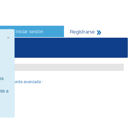
Iniciar sesión
Registrarse
×
es
- Búsqueda avanzada -
nte a