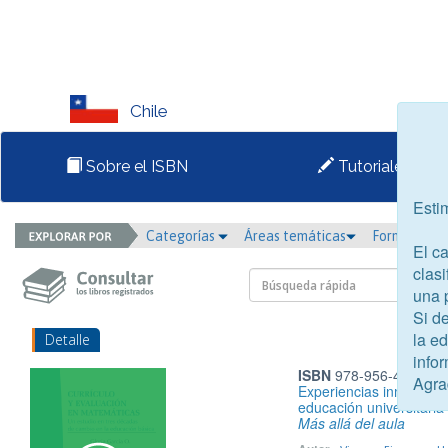
Chile
Sobre el ISBN
Tutoriales
Esti
Categorías
Áreas temáticas
Formato
El c
clasi
una 
Si d
la e
Detalle
infor
ISBN
978-956-417-108
Agra
Experiencias inmersivas
educación universitaria
Más allá del aula