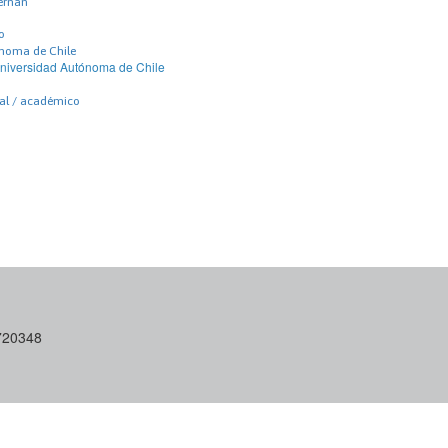
ernán
o
noma de Chile
niversidad Autónoma de Chile
nal / académico
6720348