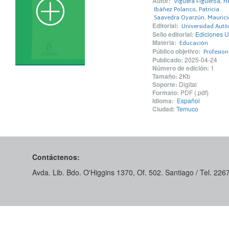
Autor:
Viguera Figueroa, H
Ibáñez Polanco, Patricia
Saavedra Oyarzún, Maurici
Editorial:
Universidad Autó
Sello editorial:
Ediciones U
Materia:
Educación
Público objetivo:
Profesio
Publicado:
2025-04-24
Número de edición:
1
Tamaño:
2Kb
Soporte:
Digital
Formato:
PDF (.pdf)
Idioma:
Español
Ciudad:
Temuco
Contáctenos:
Avda. Lib. Bdo. O'Higgins 1370, Of. 502. Santiago / Tel. 22