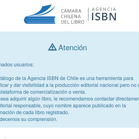
Atención
Consultar libros
mados usuarios:
Año de publicación
Público objetivo
atálogo de la Agencia ISBN de Chile es una herramienta para
ficar y dar visibilidad a la producción editorial nacional pero no 
plataforma de comercialización o venta.
esea adquirir algún libro, le recomendamos contactar directame
ditorial responsable, cuyo nombre aparece publicado en la
mación de cada libro registrado.
-1
decemos su comprensión.
 y colaborativas en la