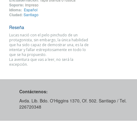
Soporte:
Impreso
Idioma:
Español
Ciudad:
Santiago
Reseña
Lucas nació con el pelo pinchudo de un
protagonista, sin embargo, la única habilidad
que ha sido capaz de demostrar una, es la de
intentar y fallar estrepitosamente en todo lo
que se ha propuesto.
La aventura que vas a leer, no será la
excepción.
Contáctenos:
Avda. Lib. Bdo. O'Higgins 1370, Of. 502. Santiago / Tel.
226720348