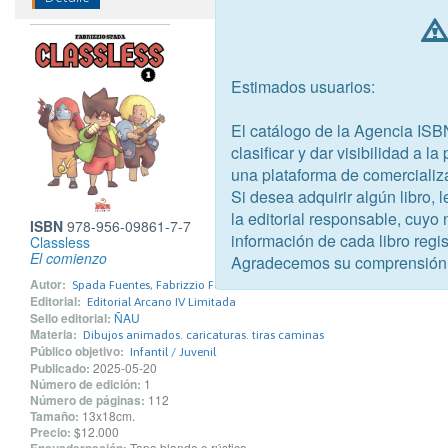
Estimados usuarios:
El catálogo de la Agencia ISB
clasificar y dar visibilidad a l
una plataforma de comercializ
Si desea adquirir algún libro,
la editorial responsable, cuyo
ISBN
978-956-09861-7-7
información de cada libro regis
Classless
El comienzo
Agradecemos su comprensión
Autor:
Spada Fuentes, Fabrizzio Fernando
Editorial:
Editorial Arcano IV Limitada
Sello editorial:
ÑAU
Materia:
Dibujos animados. caricaturas. tiras caminas
Público objetivo:
Infantil / Juvenil
Publicado:
2025-05-20
Número de edición:
1
Número de páginas:
112
Tamaño:
13x18cm.
Precio:
$12.000
Encuadernación:
Tapa blanda o rústica