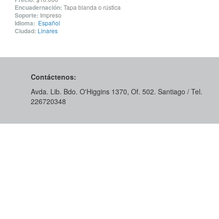
Encuadernación:
Tapa blanda o rústica
Soporte:
Impreso
Idioma:
Español
Ciudad:
Linares
Contáctenos:
Avda. Lib. Bdo. O'Higgins 1370, Of. 502. Santiago / Tel.
226720348