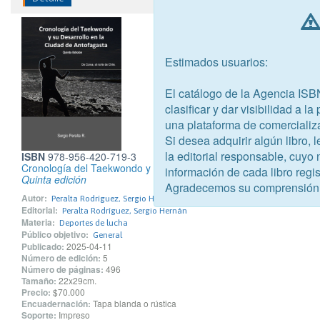
Estimados usuarios:
El catálogo de la Agencia ISB
clasificar y dar visibilidad a l
una plataforma de comercializ
Si desea adquirir algún libro,
la editorial responsable, cuyo
ISBN
978-956-420-719-3
Cronología del Taekwondo y su desarrollo en la ciudad de Antofa
información de cada libro regis
Quinta edición
Agradecemos su comprensión
Autor:
Peralta Rodríguez, Sergio Hernán
Editorial:
Peralta Rodríguez, Sergio Hernán
Materia:
Deportes de lucha
Público objetivo:
General
Publicado:
2025-04-11
Número de edición:
5
Número de páginas:
496
Tamaño:
22x29cm.
Precio:
$70.000
Encuadernación:
Tapa blanda o rústica
Soporte:
Impreso