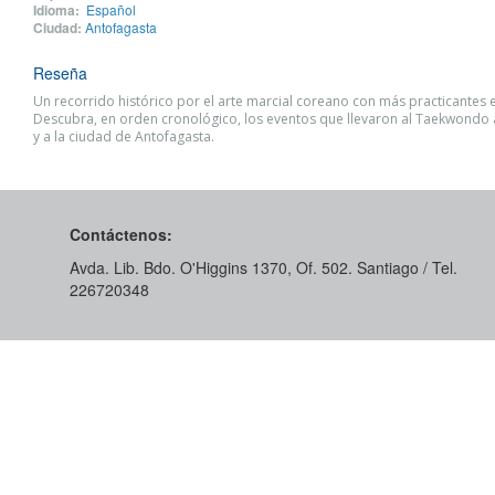
Idioma:
Español
Ciudad:
Antofagasta
Reseña
Un recorrido histórico por el arte marcial coreano con más practicantes 
Descubra, en orden cronológico, los eventos que llevaron al Taekwondo 
y a la ciudad de Antofagasta.
Contáctenos:
Avda. Lib. Bdo. O'Higgins 1370, Of. 502. Santiago / Tel.
226720348