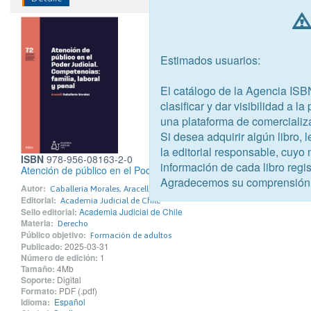
Estimados usuarios:
El catálogo de la Agencia ISB
clasificar y dar visibilidad a l
una plataforma de comercializ
Si desea adquirir algún libro,
la editorial responsable, cuyo
ISBN
978-956-08163-2-0
información de cada libro regis
Atención de público en el Poder Judicial. Competencias: familia, l
Agradecemos su comprensión
Autor:
Caballería Morales, Aracelli
Editorial:
Academia Judicial de Chile
Sello editorial:
Academia Judicial de Chile
Materia:
Derecho
Público objetivo:
Formación de adultos
Publicado:
2025-03-31
Número de edición:
1
Tamaño:
4Mb
Soporte:
Digital
Formato:
PDF (.pdf)
Idioma:
Español