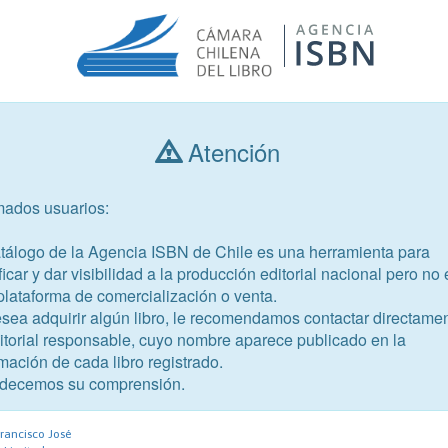
Atención
Consultar libros
mados usuarios:
Año de publicación
Público objetivo
atálogo de la Agencia ISBN de Chile es una herramienta para
ficar y dar visibilidad a la producción editorial nacional pero no 
plataforma de comercialización o venta.
esea adquirir algún libro, le recomendamos contactar directame
ditorial responsable, cuyo nombre aparece publicado en la
mación de cada libro registrado.
-4
decemos su comprensión.
al Civil. Teoría general del
rancisco José