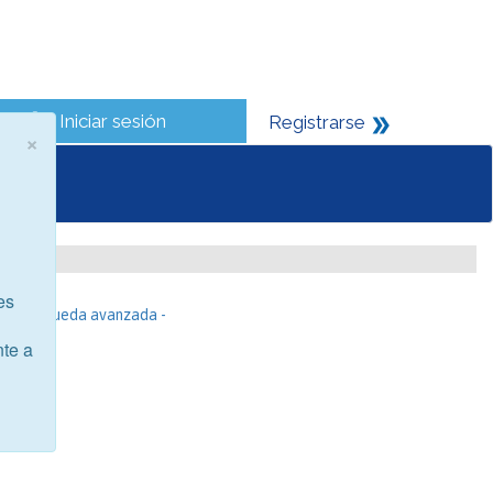
Iniciar sesión
Registrarse
×
es
- Búsqueda avanzada -
nte a