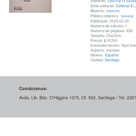
Editorial:
Editorial El Juris
Sello editorial:
Editorial El 
Materia:
Derecho
Público objetivo:
General
Publicado:
2025-02-20
Número de edición:
1
Número de páginas:
836
Tamaño:
23x23cm.
Precio:
$15.200
Encuadernación:
Tapa blan
Soporte:
Impreso
Idioma:
Español
Ciudad:
Santiago
Contáctenos:
Avda. Lib. Bdo. O'Higgins 1370, Of. 502. Santiago / Tel. 22