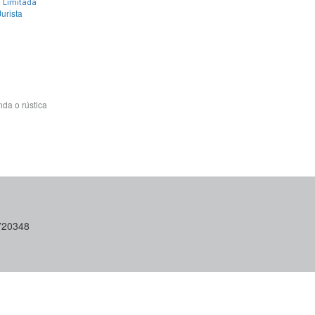
ta Limitada
Jurista
da o rústica
6720348