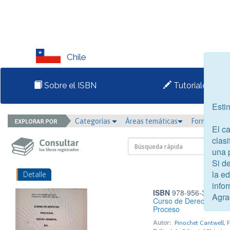
Chile
Sobre el ISBN
Tutoriales
Esti
Categorías
Áreas temáticas
Formato
El c
clasi
una 
Si d
la e
Detalle
infor
ISBN
978-956-367-138
Agra
Curso de Derecho Proces
Proceso
Autor:
Pinochet Cantwell, F