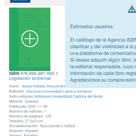
Estimados usuarios:
El catálogo de la Agencia ISB
clasificar y dar visibilidad a l
una plataforma de comercializ
Si desea adquirir algún libro,
la editorial responsable, cuyo
información de cada libro regis
ISBN
978-956-287-093-1
Legislación ambiental
Agradecemos su comprensión
Autor:
Núñez Poblete, Manuel Antonio
Editorial:
Ediciones Universidad Católica del Norte
Sello editorial:
Ediciones Universidad Católica del Norte
Materia:
Derecho
Publicado:
2001-11-30
Número de edición:
1
Número de páginas:
129
Tamaño:
27,5x21cm.
Encuadernación:
Tapa blanda o rústica
Soporte:
Impreso
Idioma:
Español