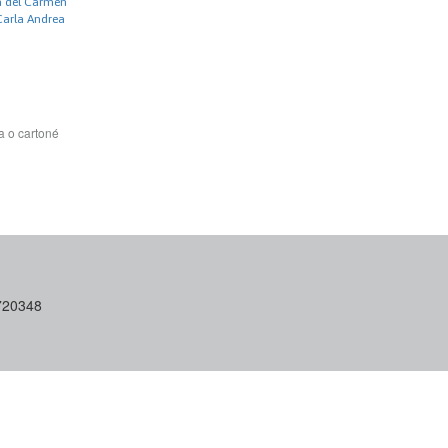
a del Carmen
Carla Andrea
a o cartoné
6720348