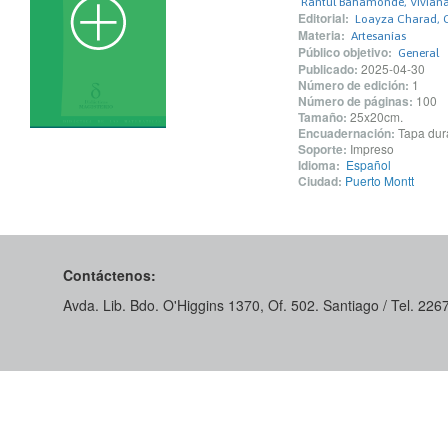
Rantul Bahamonde, Vivian
Editorial:
Loayza Charad, 
Materia:
Artesanías
Público objetivo:
General
Publicado:
2025-04-30
Número de edición:
1
Número de páginas:
100
Tamaño:
25x20cm.
Encuadernación:
Tapa dur
Soporte:
Impreso
Idioma:
Español
Ciudad:
Puerto Montt
Contáctenos:
Avda. Lib. Bdo. O'Higgins 1370, Of. 502. Santiago / Tel. 22