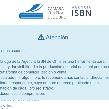
Atención
Consultar libros
mados usuarios:
Año de publicación
Público objetivo
atálogo de la Agencia ISBN de Chile es una herramienta para
ficar y dar visibilidad a la producción editorial nacional pero no 
plataforma de comercialización o venta.
esea adquirir algún libro, le recomendamos contactar directame
ditorial responsable, cuyo nombre aparece publicado en la
mación de cada libro registrado.
-7
decemos su comprensión.
tesanos de Purranque: una
tesanos en el sur de Chile
la Andrea