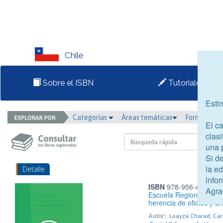
Chile
Sobre el ISBN
Tutoriales
Esti
Categorías
Áreas temáticas
Formato
El c
clasi
una 
Si d
la e
Detalle
infor
ISBN
978-956-420-485
Agra
Escuela Regional de Ar
herencia de oficios y ar
Autor:
Loayza Charad, Car