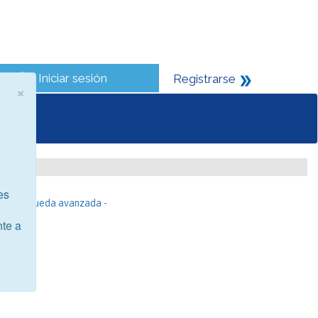
Iniciar sesión
Registrarse
×
es
- Búsqueda avanzada -
nte a