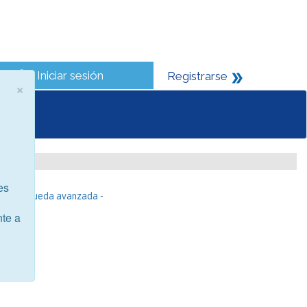
Iniciar sesión
Registrarse
×
es
- Búsqueda avanzada -
nte a