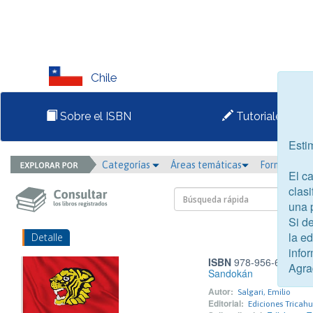
Chile
Sobre el ISBN
Tutoriales
Esti
Categorías
Áreas temáticas
Formato
El c
clasi
una 
Si d
la e
Detalle
infor
ISBN
978-956-6306-58
Agra
Sandokán
Autor:
Salgari, Emilio
Editorial:
Ediciones Tricahu