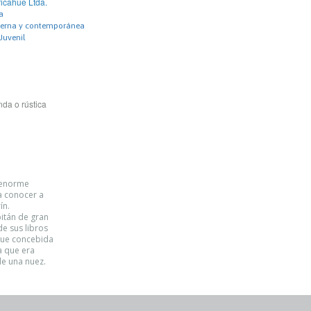
ricahue Ltda.
a
derna y contemporánea
 Juvenil
da o rústica
u enorme
a conocer a
ín.
pitán de gran
e sus libros
 fue concebida
a que era
de una nuez.