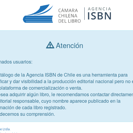
Atención
Consultar libros
mados usuarios:
Año de publicación
Público objetivo
atálogo de la Agencia ISBN de Chile es una herramienta para
ficar y dar visibilidad a la producción editorial nacional pero no 
plataforma de comercialización o venta.
esea adquirir algún libro, le recomendamos contactar directame
ditorial responsable, cuyo nombre aparece publicado en la
mación de cada libro registrado.
-0
decemos su comprensión.
e Ltda.