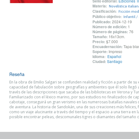
Sello editorial:
Ediciones T
Materia:
Novelística italian
Clasificación:
Ficción mo
Público objetivo:
Infantil /
Publicado:
2024-12-19
Número de edición:
1
Número de páginas:
76
Tamaño:
16x13cm.
Precio:
$7.000
Encuadernación:
Tapa blan
Soporte:
Impreso
Idioma:
Español
Ciudad:
Santiago
Reseña
En la obra de Emilio Salgari se confunden realidad y ficción a partir de s
capacidad de fabulación sobre geografías y ambientes que él solo llegó 
través de las descripciones que sacaba de las bibliotecas en Verona y Tur
Familiarizado con el léxico marino, por sus estudios no finalizados de ca
cabotaje, conseguirá un gran verismo en las numerosas batallas navales d
de aventura. La historia de Sandokán, una de sus creaciones más felices,
como un viaje alucinante a través del tiempo y el espacio a una tierra en l
posible encontrar peleas, descomunales tigres o diamantes del tamaño 