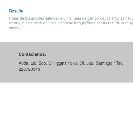
Reseña
Hojas de los árboles nativos de Chile. Guía de campo de los árboles nati
centro, sur y austral de Chile, contiene fotografías a escala real de las hoj
envés.
Contáctenos:
Avda. Lib. Bdo. O'Higgins 1370, Of. 502. Santiago / Tel.
226720348