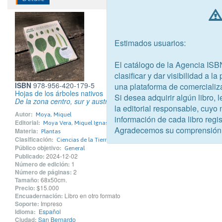
Estimados usuarios:
El catálogo de la Agencia ISB
clasificar y dar visibilidad a l
ISBN
978-956-420-179-5
una plataforma de comercializ
Hojas de los árboles nativos
Si desea adquirir algún libro,
De la zona centro, sur y austral
la editorial responsable, cuyo
Autor:
Moya, Miquel
información de cada libro regis
Editorial:
Moya Vera, Miquel Ignasi
Agradecemos su comprensión
Materia:
Plantas
Clasificación:
Ciencias de la Tierra, geografía, medioambiente, planificación
Público objetivo:
General
Publicado:
2024-12-02
Número de edición:
1
Número de páginas:
2
Tamaño:
68x50cm.
Precio:
$15.000
Encuadernación:
Libro en otro formato
Soporte:
Impreso
Idioma:
Español
Ciudad:
San Bernardo