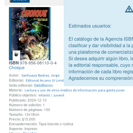
Estimados usuarios:
El catálogo de la Agencia ISB
clasificar y dar visibilidad a l
una plataforma de comercializ
Si desea adquirir algún libro,
ISBN
978-956-08110-0-4
la editorial responsable, cuyo
Choique
información de cada libro regis
Autor:
Sanhueza Bastías, Jorge
Agradecemos su comprensión
Editorial:
Editorial Arcano IV Limitada
Sello editorial:
GatoBlanco
Materia:
Lectura y uso de otros medios de información para gente joven
Público objetivo:
Infantil / Juvenil
Publicado:
2024-12-10
Número de edición:
1
Número de páginas:
150
Tamaño:
13x18cm.
Precio:
$15.000
Encuadernación:
Tapa blanda o rústica
Soporte:
Impreso