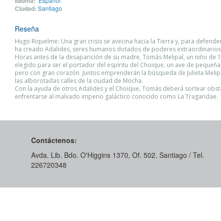
Idioma:
Español
Ciudad:
Santiago
Reseña
Hugo Riquelme: Una gran crisis se avecina hacia la Tierra y, para defender
ha creado Adalides, seres humanos dotados de poderes extraordinarios
Horas antes de la desaparición de su madre, Tomás Melipal, un niño de 1
elegido para ser el portador del espíritu del Choique, un ave de pequeña
pero con gran corazón. Juntos emprenderán la búsqueda de Julieta Melipa
las alborotadas calles de la ciudad de Mocha.
Con la ayuda de otros Adalides y el Choique, Tomás deberá sortear obst
enfrentarse al malvado imperio galáctico conocido como La Tragaridae.
Contáctenos:
Avda. Lib. Bdo. O'Higgins 1370, Of. 502. Santiago / Tel.
226720348