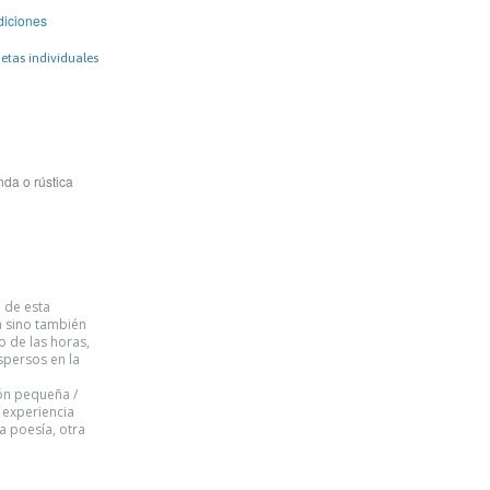
iciones
etas individuales
da o rústica
o de esta
a sino también
o de las horas,
spersos en la
ón pequeña /
 experiencia
a poesía, otra