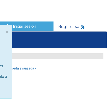
Iniciar sesión
Registrarse
×
es
- Búsqueda avanzada -
nte a