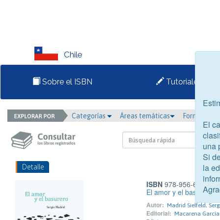
Chile
Sobre el ISBN
Tutoriales
Esti
Categorías
Áreas temáticas
Formato
El c
clasi
una 
Si d
Detalle
la e
infor
ISBN
978-956-6202-13
Agra
El amor y el basurero
Autor:
Madrid Sielfeld, Serg
Editorial:
Macarena García