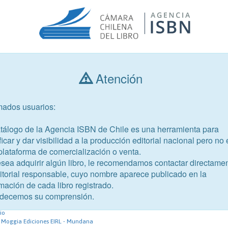
Atención
Consultar libros
mados usuarios:
Año de publicación
Público objetivo
atálogo de la Agencia ISBN de Chile es una herramienta para
ficar y dar visibilidad a la producción editorial nacional pero no 
plataforma de comercialización o venta.
esea adquirir algún libro, le recomendamos contactar directame
ditorial responsable, cuyo nombre aparece publicado en la
mación de cada libro registrado.
-4
decemos su comprensión.
io
 Moggia Ediciones EIRL - Mundana