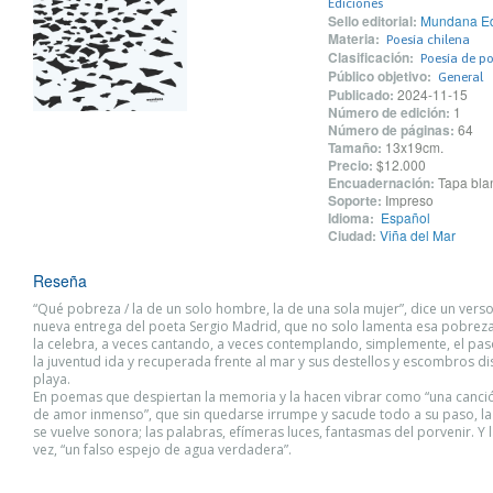
Ediciones
Sello editorial:
Mundana Ed
Materia:
Poesía chilena
Clasificación:
Poesía de po
Público objetivo:
General
Publicado:
2024-11-15
Número de edición:
1
Número de páginas:
64
Tamaño:
13x19cm.
Precio:
$12.000
Encuadernación:
Tapa blan
Soporte:
Impreso
Idioma:
Español
Ciudad:
Viña del Mar
Reseña
“Qué pobreza / la de un solo hombre, la de una sola mujer”, dice un vers
nueva entrega del poeta Sergio Madrid, que no solo lamenta esa pobrez
la celebra, a veces cantando, a veces contemplando, simplemente, el pas
la juventud ida y recuperada frente al mar y sus destellos y escombros di
playa.
En poemas que despiertan la memoria y la hacen vibrar como “una canci
de amor inmenso”, que sin quedarse irrumpe y sacude todo a su paso, la
se vuelve sonora; las palabras, efímeras luces, fantasmas del porvenir. Y l
vez, “un falso espejo de agua verdadera”.