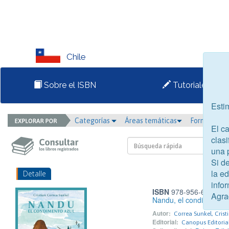
Chile
Sobre el ISBN
Tutoriales
Esti
Categorías
Áreas temáticas
Formato
El c
clasi
una 
Si d
la e
Detalle
infor
ISBN
978-956-6131-82
Agra
Nandu, el condimento a
Autor:
Correa Sunkel, Crist
Editorial:
Canopus Editorial 