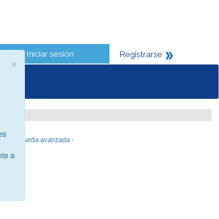
Iniciar sesión
Registrarse
×
es
- Búsqueda avanzada -
nte a