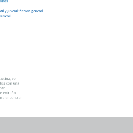
iones
til y juvenil: ficción general
 Juvenil
cocina, ve
ados con una
rar
te extraño
ara encontrar