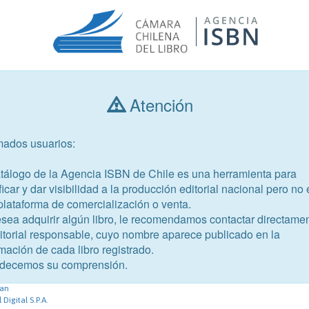
Atención
Consultar libros
mados usuarios:
Año de publicación
Público objetivo
atálogo de la Agencia ISBN de Chile es una herramienta para
ficar y dar visibilidad a la producción editorial nacional pero no 
plataforma de comercialización o venta.
esea adquirir algún libro, le recomendamos contactar directame
ditorial responsable, cuyo nombre aparece publicado en la
mación de cada libro registrado.
-3
decemos su comprensión.
zul
ian
Digital S.P.A.