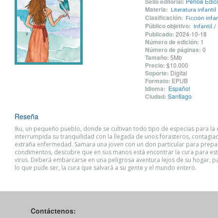
Sello editorial:
Pehoe Edic
Materia:
Literatura infantil
Clasificación:
Ficción infan
Público objetivo:
Infantil /
Publicado:
2024-10-18
Número de edición:
1
Número de páginas:
0
Tamaño:
5Mb
Precio:
$10.000
Soporte:
Digital
Formato:
EPUB
Idioma:
Español
Ciudad:
Santiago
Reseña
Iku, un pequeño pueblo, donde se cultivan todo tipo de especias para la 
interrumpida su tranquilidad con la llegada de unos forasteros, contagi
extraña enfermedad. Samara una joven con un don particular para prepa
condimentos, descubre que en sus manos está encontrar la cura para es
virus. Deberá embarcarse en una peligrosa aventura lejos de su hogar, p
lo que pude ser, la cura que salvará a su gente y el mundo entero.
Contáctenos: