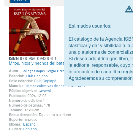
Estimados usuarios:
El catálogo de la Agencia ISB
clasificar y dar visibilidad a l
una plataforma de comercializ
Si desea adquirir algún libro,
ISBN
978-956-09426-6-1
Mitos, hitos y hechos del batallón de Atacama
la editorial responsable, cuyo
información de cada libro regis
Autor:
Gallegos Rojas, Sergio Hernán
Editorial:
Club Copiapó
Agradecemos su comprensión
Sello editorial:
Club Copiapó
Materia:
Relatos colectivos de acontecimientos
Público objetivo:
General
Publicado:
2024-12-08
Número de edición:
1
Número de páginas:
178
Tamaño:
15x23cm.
Encuadernación:
Tapa dura o cartoné
Soporte:
Impreso
Idioma:
Español
Ciudad:
Copiapó