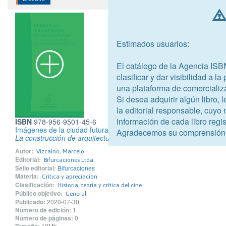
Estimados usuarios:
El catálogo de la Agencia ISB
clasificar y dar visibilidad a l
una plataforma de comercializ
Si desea adquirir algún libro,
la editorial responsable, cuyo
información de cada libro regis
ISBN
978-956-9501-45-6
Imágenes de la ciudad futura
Agradecemos su comprensión
La construcción de arquitecturas para el cine
Autor:
Vizcaíno, Marcelo
Editorial:
Bifurcaciones Ltda.
Sello editorial:
Bifurcaciones
Materia:
Crítica y apreciación
Clasificación:
Historia, teoría y crítica del cine
Público objetivo:
General
Publicado:
2020-07-30
Número de edición:
1
Número de páginas:
0
10Mb