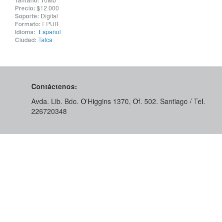
Tamaño:
Precio:
$12.000
Soporte:
Digital
Formato:
EPUB
Idioma:
Español
Ciudad:
Talca
Contáctenos:
Avda. Lib. Bdo. O'Higgins 1370, Of. 502. Santiago / Tel.
226720348