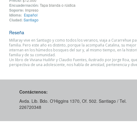
Precio:
$12.000
Encuadernación:
Tapa blanda o rústica
Soporte:
Impreso
Idioma:
Español
Ciudad:
Santiago
Reseña
Millaray vive en Santiago y como todos los veranos, viaja a Curarrehue pa
familia. Pero este año es distinto, porque la acompaña Catalina, su mejor 
internan en los húmedos bosques del sur y, al mismo tiempo, en la histor
familia y de su comunidad.
Un libro de Viviana Huiliñir y Claudio Fuentes, ilustrado por Jorge Roa, qu
perspectiva de una adolescente, nos habla de amistad, pertenencia y div
Contáctenos:
Avda. Lib. Bdo. O'Higgins 1370, Of. 502. Santiago / Tel.
226720348