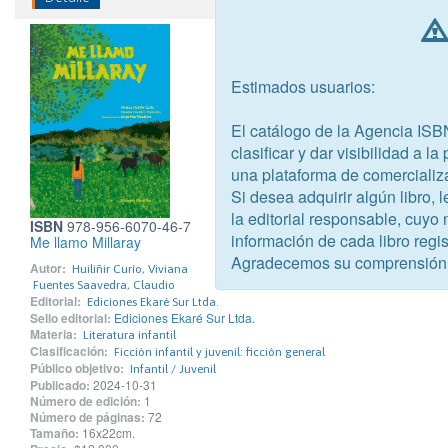
Estimados usuarios:
El catálogo de la Agencia ISB
clasificar y dar visibilidad a l
una plataforma de comercializ
Si desea adquirir algún libro,
la editorial responsable, cuyo
ISBN
978-956-6070-46-7
información de cada libro regis
Me llamo Millaray
Agradecemos su comprensión
Autor:
Huiliñir Curío, Viviana
Fuentes Saavedra, Claudio
Editorial:
Ediciones Ekaré Sur Ltda.
Sello editorial:
Ediciones Ekaré Sur Ltda.
Materia:
Literatura infantil
Clasificación:
Ficción infantil y juvenil: ficción general
Público objetivo:
Infantil / Juvenil
Publicado:
2024-10-31
Número de edición:
1
Número de páginas:
72
Tamaño:
16x22cm.