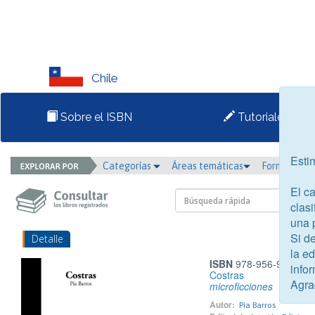
Chile
Sobre el ISBN
Tutoriales
Esti
Categorías
Áreas temáticas
Formato
El c
clasi
una 
Si d
Detalle
la e
ISBN
978-956-9985-82
infor
Costras
Agra
microficciones
Autor:
Pía Barros