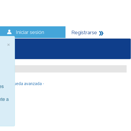
Iniciar sesión
Registrarse
×
- Búsqueda avanzada -
es
nte a