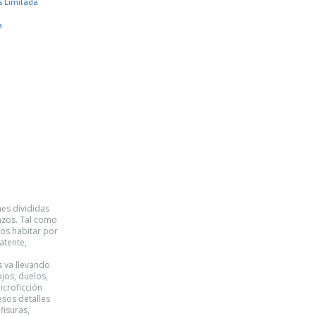
s Limitada
a
nes divididas
ñazos. Tal como
nos habitar por
atente,
s va llevando
jos, duelos,
icroficción
esos detalles
fisuras,