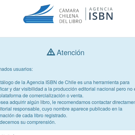
Atención
Consultar libros
mados usuarios:
Año de publicación
Público objetivo
atálogo de la Agencia ISBN de Chile es una herramienta para
ficar y dar visibilidad a la producción editorial nacional pero no 
plataforma de comercialización o venta.
esea adquirir algún libro, le recomendamos contactar directame
ditorial responsable, cuyo nombre aparece publicado en la
-9
mación de cada libro registrado.
decemos su comprensión.