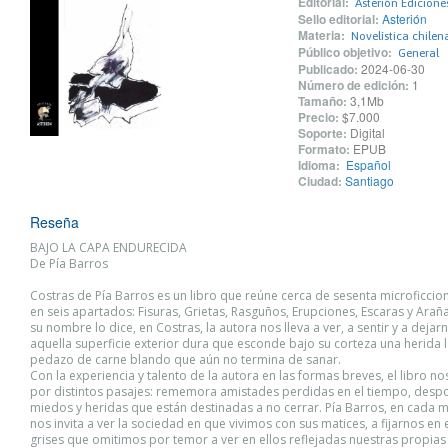
Editorial:
Asterión Edicione
Sello editorial:
Asterión
Materia:
Novelística chilen
Público objetivo:
General
Publicado:
2024-06-30
Número de edición:
1
Tamaño:
3,1Mb
Precio:
$7.000
Soporte:
Digital
Formato:
EPUB
Idioma:
Español
Ciudad:
Santiago
Reseña
BAJO LA CAPA ENDURECIDA
De Pía Barros
Costras de Pía Barros es un libro que reúne cerca de sesenta microficcio
en seis apartados: Fisuras, Grietas, Rasguños, Erupciones, Escaras y Ara
su nombre lo dice, en Costras, la autora nos lleva a ver, a sentir y a dejar
aquella superficie exterior dura que esconde bajo su corteza una herida l
pedazo de carne blando que aún no termina de sanar.
Con la experiencia y talento de la autora en las formas breves, el libro no
por distintos pasajes: rememora amistades perdidas en el tiempo, despo
miedos y heridas que están destinadas a no cerrar. Pía Barros, en cada m
nos invita a ver la sociedad en que vivimos con sus matices, a fijarnos en 
grises que omitimos por temor a ver en ellos reflejadas nuestras propias 