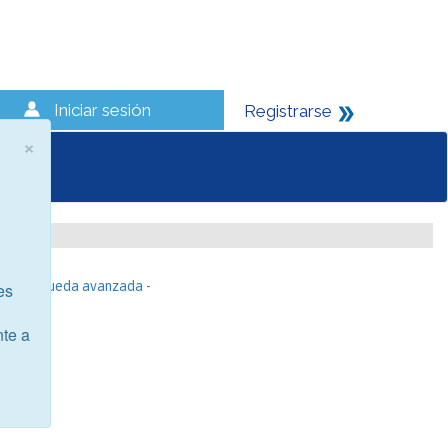
Iniciar sesión
Registrarse
×
- Búsqueda avanzada -
es
nte a