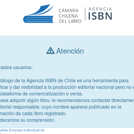
Atención
Consultar libros
mados usuarios:
Año de publicación
Público objetivo
atálogo de la Agencia ISBN de Chile es una herramienta para
ficar y dar visibilidad a la producción editorial nacional pero no 
plataforma de comercialización o venta.
esea adquirir algún libro, le recomendamos contactar directame
ditorial responsable, cuyo nombre aparece publicado en la
-1
mación de cada libro registrado.
es cotidianas
decemos su comprensión.
lida Empresa Individual de