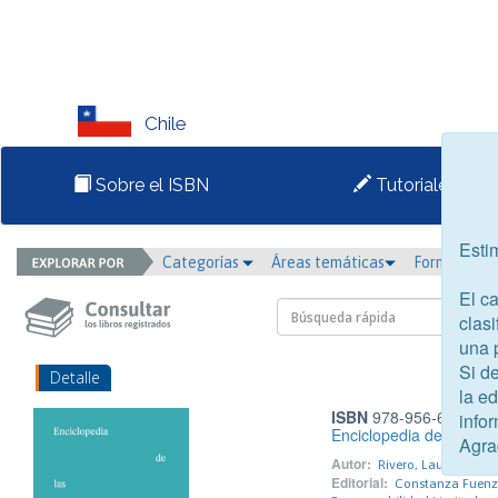
Chile
Sobre el ISBN
Tutoriales
Esti
Categorías
Áreas temáticas
Formato
El c
clasi
una 
Si d
Detalle
la e
ISBN
978-956-6339-02
infor
Enciclopedia de las art
Agra
Autor:
Rivero, Laura Sofía
Editorial:
Constanza Fuenza