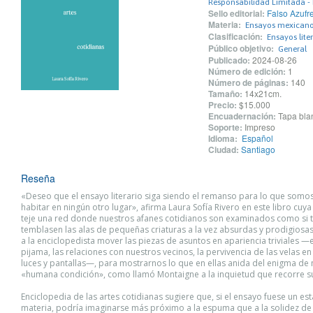
Responsabilidad Limitada - 
Sello editorial:
Falso Azufr
Materia:
Ensayos mexican
Clasificación:
Ensayos liter
Público objetivo:
General
Publicado:
2024-08-26
Número de edición:
1
Número de páginas:
140
Tamaño:
14x21cm.
Precio:
$15.000
Encuadernación:
Tapa blan
Soporte:
Impreso
Idioma:
Español
Ciudad:
Santiago
Reseña
«Deseo que el ensayo literario siga siendo el remanso para lo que somo
habitar en ningún otro lugar», afirma Laura Sofía Rivero en este libro cuya
teje una red donde nuestros afanes cotidianos son examinados como si t
temblasen las alas de pequeñas criaturas a la vez absurdas y prodigiosas
a la enciclopedista mover las piezas de asuntos en apariencia triviales —e
pijama, las relaciones con nuestros vecinos, la pervivencia de las velas 
luces y pantallas—, para mostrarnos lo que en ellas anida del enigma de 
«humana condición», como llamó Montaigne a la inquietud que recorre s
Enciclopedia de las artes cotidianas sugiere que, si el ensayo fuese un es
materia, podría imaginarse más próximo a la espuma que a la solidez de l