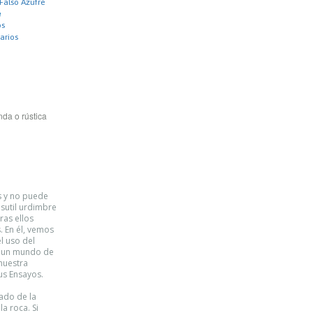
Falso Azufre
e
os
arios
da o rústica
s y no puede
 sutil urdimbre
ras ellos
. En él, vemos
l uso del
en un mundo de
nuestra
us Ensayos.
tado de la
a roca. Si