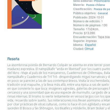
Sello editorial:
Provinciano
Materia:
Poesía chilena
Clasificación:
Poesía de po
Público objetivo:
General
Publicado:
2024-10-01
Número de edición:
1
Número de páginas:
130
Tamaño:
17x24cm.
Precio:
$13.090
Encuadernación:
Tapa blan
Soporte:
Impreso
Idioma:
Español
Ciudad:
Olmué
Reseña
La asombrosa poesía de Bernardo Colipán se asienta en este tercer poem
madurez expresiva. El nampülkafe “anda en libertad” por los cuatro punt
del libro –Viaje al país de los manzaneros, Cuadernos de Chilemapu, Bal
nampülkafe y Cuadernos de Tril Tril– desperdigando migas narrativas y d
en poco se parecen a las de sus contemporáneos. Visita la voz heredada, 
tradición oral mapuche, y la lleva más allá, entre una épica a ras de suelo 
en que convierte lo que toca: imágenes agrestes, galerías de personajes h
cercanos y una sonoridad que es una especie de murmullo, cargado de al
rimas internas. El lirismo lo vierte lentamente en versos largos con los que
vida, recuerdo sobre sueño. Sus reiteraciones nos llevan asimismo a leta
por citar prácticas de otras culturas, como lo hace él con agilidad y encan
suceden El Bosco y Sei Shōnagon, los Beatles y Hölderlin, Bram Stoker y e