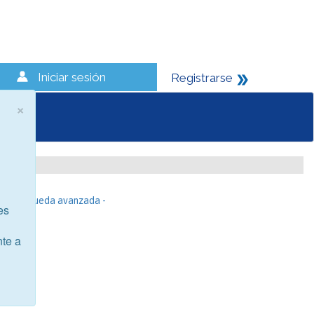
Iniciar sesión
Registrarse
×
- Búsqueda avanzada -
es
nte a