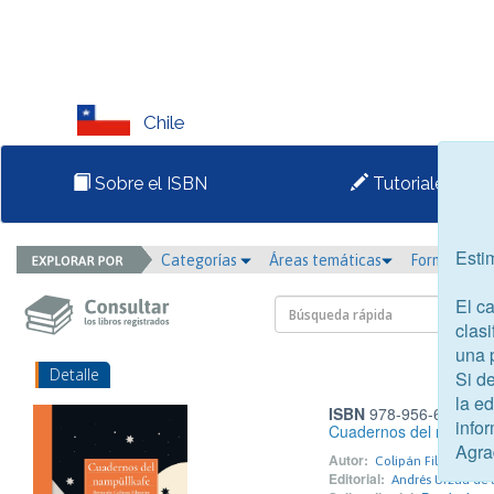
Chile
Sobre el ISBN
Tutoriales
Esti
Categorías
Áreas temáticas
Formato
El c
clasi
una 
Detalle
Si d
la e
ISBN
978-956-6127-46
infor
Cuadernos del nampülk
Agra
Autor:
Colipán Filgueira, B
Editorial:
Andrés Urzúa de l