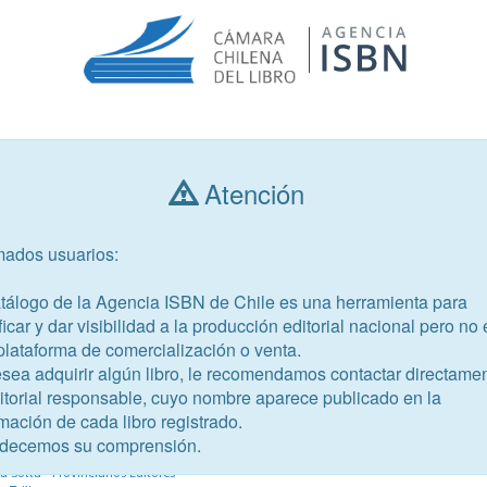
Consultar libros
Atención
mados usuarios:
Año de publicación
Público objetivo
atálogo de la Agencia ISBN de Chile es una herramienta para
ficar y dar visibilidad a la producción editorial nacional pero no 
plataforma de comercialización o venta.
esea adquirir algún libro, le recomendamos contactar directame
ditorial responsable, cuyo nombre aparece publicado en la
-8
mación de cada libro registrado.
afe
decemos su comprensión.
ernardo
a Sotta - Provincianos Editores