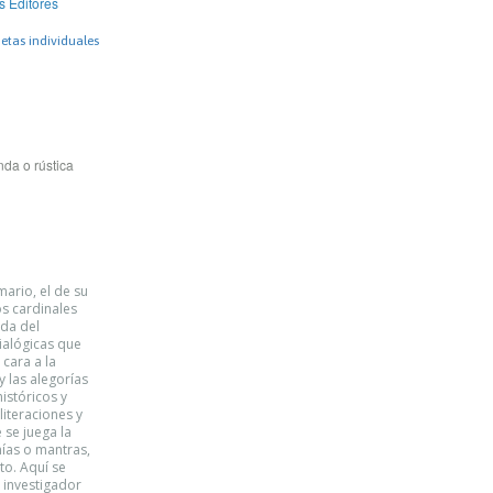
s Editores
etas individuales
da o rústica
ario, el de su
os cardinales
ada del
ialógicas que
cara a la
y las alegorías
istóricos y
iteraciones y
 se juega la
nías o mantras,
to. Aquí se
l investigador