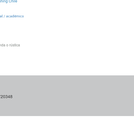
shing Chile
nal / académico
da o rústica
6720348