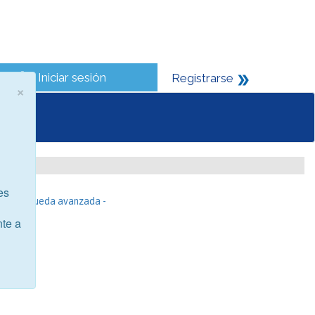
Iniciar sesión
Registrarse
×
es
- Búsqueda avanzada -
nte a