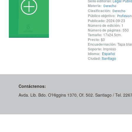
Sello editorial:
Legal Publi
Materia:
Derecho
Clasificación:
Derecho
Público objetivo:
Profesio
Publicado:
2024-09-23
Número de edición:
1
Número de páginas:
550
Tamaño:
17x24.5cm.
Precio:
$0
Encuadernación:
Tapa blan
Soporte:
Impreso
Idioma:
Español
Ciudad:
Santiago
Contáctenos:
Avda. Lib. Bdo. O'Higgins 1370, Of. 502. Santiago / Tel. 22