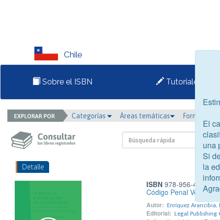
Chile
Sobre el ISBN
Tutoriales
Esti
Categorías
Áreas temáticas
Formato
El c
clasi
una 
Si d
la e
Detalle
infor
ISBN
978-956-400-558
Agra
Código Penal Versiona
Autor:
Enríquez Arancibia,
Editorial:
Legal Publishing 