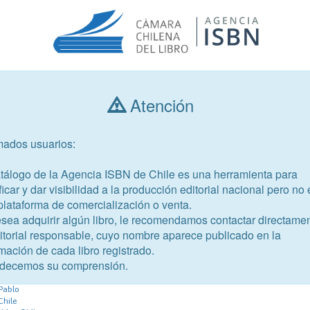
Atención
Consultar libros
mados usuarios:
Año de publicación
Público objetivo
atálogo de la Agencia ISBN de Chile es una herramienta para
ficar y dar visibilidad a la producción editorial nacional pero no 
plataforma de comercialización o venta.
esea adquirir algún libro, le recomendamos contactar directame
ditorial responsable, cuyo nombre aparece publicado en la
mación de cada libro registrado.
-4
decemos su comprensión.
do
 Pablo
Chile