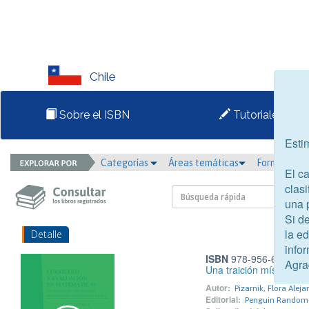
Chile
Sobre el ISBN
Tutoriales
Esti
Categorías
Áreas temáticas
Formato
El c
clasi
una 
Si d
la e
Detalle
infor
ISBN
978-956-6390-02
Agra
Una traición mística
Autor:
Pizarnik, Flora Aleja
Editorial:
Penguin Random 