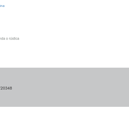
ina
da o rústica
6720348