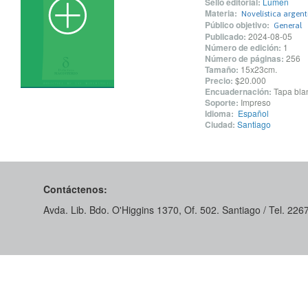
Sello editorial:
Lumen
Materia:
Novelística argent
Público objetivo:
General
Publicado:
2024-08-05
Número de edición:
1
Número de páginas:
256
Tamaño:
15x23cm.
Precio:
$20.000
Encuadernación:
Tapa blan
Soporte:
Impreso
Idioma:
Español
Ciudad:
Santiago
Contáctenos:
Avda. Lib. Bdo. O'Higgins 1370, Of. 502. Santiago / Tel. 22