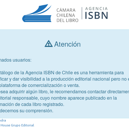
Atención
Consultar libros
mados usuarios:
Año de publicación
Público objetivo
atálogo de la Agencia ISBN de Chile es una herramienta para
ficar y dar visibilidad a la producción editorial nacional pero no 
plataforma de comercialización o venta.
esea adquirir algún libro, le recomendamos contactar directame
ditorial responsable, cuyo nombre aparece publicado en la
mación de cada libro registrado.
-2
decemos su comprensión.
ndra
House Grupo Editorial