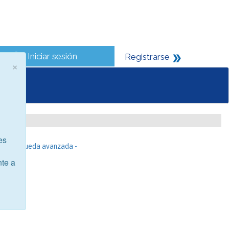
Iniciar sesión
Registrarse
×
es
- Búsqueda avanzada -
nte a