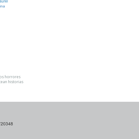
aurel
ina
los horrores
tean historias
6720348