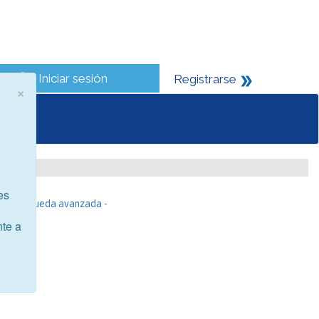
Iniciar sesión
Registrarse
×
es
- Búsqueda avanzada -
nte a