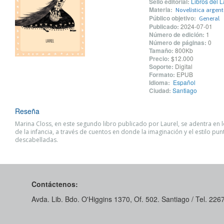
Sello editorial:
Libros del L
Materia:
Novelística argent
Público objetivo:
General
Publicado:
2024-07-01
Número de edición:
1
Número de páginas:
0
Tamaño:
800Kb
Precio:
$12.000
Soporte:
Digital
Formato:
EPUB
Idioma:
Español
Ciudad:
Santiago
Reseña
Marina Closs, en este segundo libro publicado por Laurel, se adentra en 
de la infancia, a través de cuentos en donde la imaginación y el estilo pun
descabelladas.
Contáctenos:
Avda. Lib. Bdo. O'Higgins 1370, Of. 502. Santiago / Tel. 22