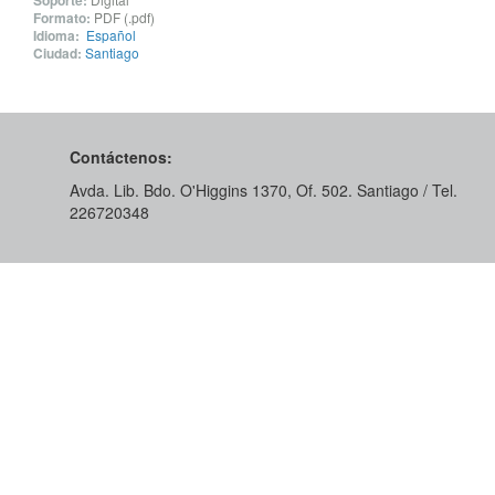
Soporte:
Formato:
PDF (.pdf)
Idioma:
Español
Ciudad:
Santiago
Contáctenos:
Avda. Lib. Bdo. O'Higgins 1370, Of. 502. Santiago / Tel.
226720348