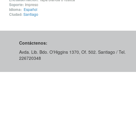
Soporte:
Impreso
Idioma:
Español
Ciudad:
Santiago
Contáctenos:
Avda. Lib. Bdo. O'Higgins 1370, Of. 502. Santiago / Tel.
226720348