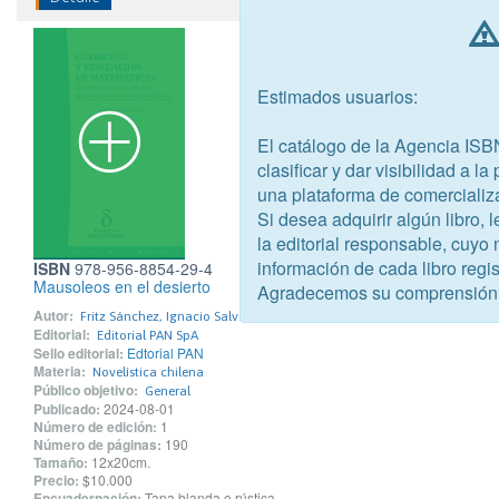
Estimados usuarios:
El catálogo de la Agencia ISB
clasificar y dar visibilidad a l
una plataforma de comercializ
Si desea adquirir algún libro,
la editorial responsable, cuyo
información de cada libro regis
ISBN
978-956-8854-29-4
Mausoleos en el desierto
Agradecemos su comprensión
Autor:
Fritz Sánchez, Ignacio Salvador
Editorial:
Editorial PAN SpA
Sello editorial:
Edtorial PAN
Materia:
Novelística chilena
Público objetivo:
General
Publicado:
2024-08-01
Número de edición:
1
Número de páginas:
190
Tamaño:
12x20cm.
Precio:
$10.000
Encuadernación:
Tapa blanda o rústica