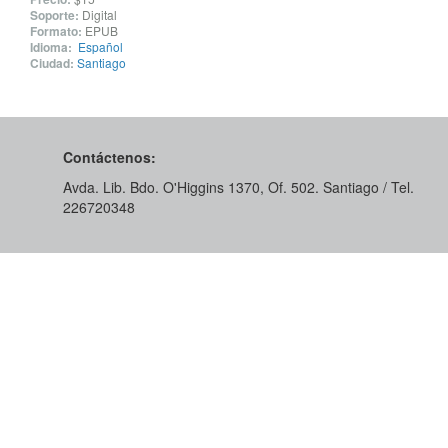
Soporte:
Digital
Formato:
EPUB
Idioma:
Español
Ciudad:
Santiago
Contáctenos:
Avda. Lib. Bdo. O'Higgins 1370, Of. 502. Santiago / Tel.
226720348