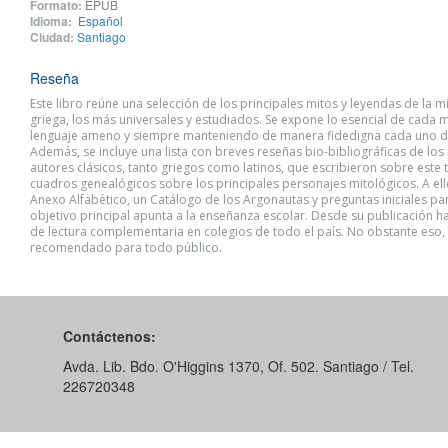
Formato:
EPUB
Idioma:
Español
Ciudad:
Santiago
Reseña
Este libro reúne una selección de los principales mitos y leyendas de la m
griega, los más universales y estudiados. Se expone lo esencial de cada 
lenguaje ameno y siempre manteniendo de manera fidedigna cada uno de
Además, se incluye una lista con breves reseñas bio-bibliográficas de los 
autores clásicos, tanto griegos como latinos, que escribieron sobre este 
cuadros genealógicos sobre los principales personajes mitológicos. A el
Anexo Alfabético, un Catálogo de los Argonautas y preguntas iniciales pa
objetivo principal apunta a la enseñanza escolar. Desde su publicación ha
de lectura complementaria en colegios de todo el país. No obstante eso,
recomendado para todo público.
Contáctenos:
Avda. Lib. Bdo. O'Higgins 1370, Of. 502. Santiago / Tel.
226720348