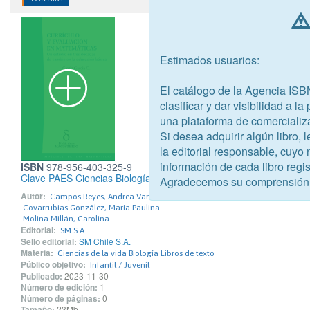
Estimados usuarios:
El catálogo de la Agencia ISB
clasificar y dar visibilidad a l
una plataforma de comercializ
Si desea adquirir algún libro,
la editorial responsable, cuyo
información de cada libro regis
ISBN
978-956-403-325-9
Clave PAES Ciencias Biología
Agradecemos su comprensión
Autor:
Campos Reyes, Andrea Vanessa
Covarrubias González, María Paulina
Molina Millán, Carolina
Editorial:
SM S.A.
Sello editorial:
SM Chile S.A.
Materia:
Ciencias de la vida Biología Libros de texto
Público objetivo:
Infantil / Juvenil
Publicado:
2023-11-30
Número de edición:
1
Número de páginas:
0
Tamaño:
23Mb