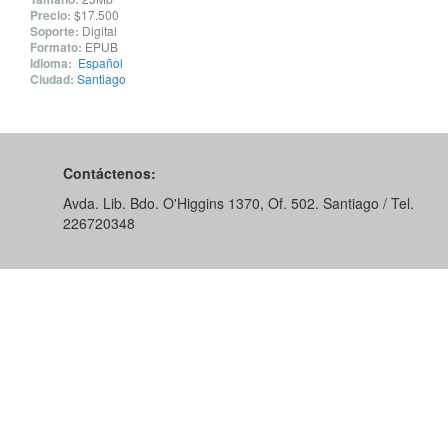
Precio:
$17.500
Soporte:
Digital
Formato:
EPUB
Idioma:
Español
Ciudad:
Santiago
Contáctenos:
Avda. Lib. Bdo. O'Higgins 1370, Of. 502. Santiago / Tel.
226720348