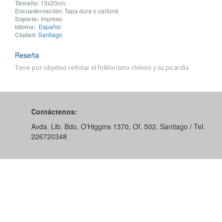
Tamaño:
15x20cm.
Encuadernación:
Tapa dura o cartoné
Soporte:
Impreso
Idioma:
Español
Ciudad:
Santiago
Reseña
Tiene por objetivo reflotar el folklorismo chileno y su picardía
Contáctenos:
Avda. Lib. Bdo. O'Higgins 1370, Of. 502. Santiago / Tel.
226720348