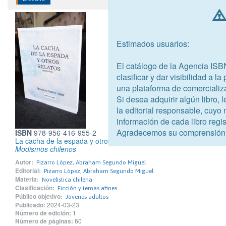
Estimados usuarios:
El catálogo de la Agencia ISB
clasificar y dar visibilidad a l
una plataforma de comercializ
Si desea adquirir algún libro,
la editorial responsable, cuyo
información de cada libro regis
Agradecemos su comprensión
ISBN
978-956-416-955-2
La cacha de la espada y otros relatos
Modismos chilenos
Autor:
Pizarro López, Abraham Segundo Miguel
Editorial:
Pizarro López, Abraham Segundo Miguel
Materia:
Novelística chilena
Clasificación:
Ficción y temas afines
Público objetivo:
Jóvenes adultos
Publicado:
2024-03-23
Número de edición:
1
Número de páginas:
60