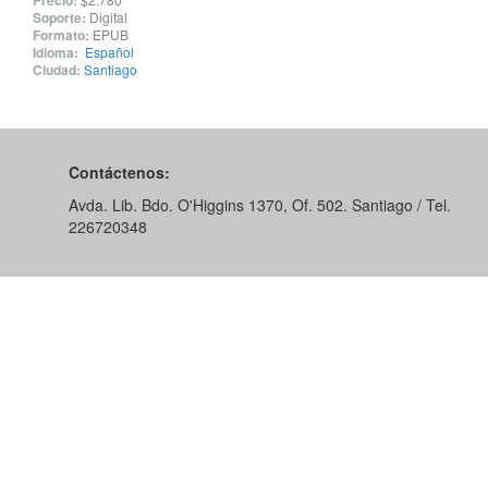
Precio:
Soporte:
Digital
Formato:
EPUB
Idioma:
Español
Ciudad:
Santiago
Contáctenos:
Avda. Lib. Bdo. O'Higgins 1370, Of. 502. Santiago / Tel.
226720348