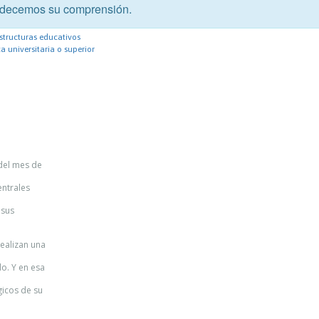
decemos su comprensión.
r
structuras educativos
 universitaria o superior
 del mes de
entrales
 sus
ealizan una
do. Y en esa
gicos de su