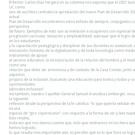
El Rector Carlos Díaz Vergara en su columna nos expresa que el 2021 tu
UC como
uno de sus hitos centrales la aprobación del nuevo Plan de Desarrollo 202
actual
Plan de Desarrollo encontramos estos énfasis de siempre, conjugados co
perspectiva
de futuro. Ejemplos de esto son su invitación a ocuparnos con especial d
progresión curricular, titulación y empleabilidad; subrayar que el logro 
en los estudiantes
y la capacitación pedagógica y disciplinar de sus docentes es sustancial; s
innovación, fomento de la digitalización y de toda tecnología como medi
instrumento de apoyo
al servicio educativo; la incorporación de la relación del hombre y el me
como una
relación que debe ser armoniosa y de cuidado de la Casa Común, junto al
aspectos
propios de la inclusión, buscando una educación para todos y todas y c
oportunidades
laborales inclusivas”.
Así también, nuestro Capellán General Samuel Arancibia Lomberger, nos
la siguiente
reflexión desde la perspectiva de la fe católica: “lo que querría señalar en
es una
especie de “giro copernicano”, con respecto a la forma de ver y leer nuest
Esto resulta,
toda vez que nos damos cuenta que, más que centrarnos en los hitos qu
hemos logrado,
lo que resulta más importante aún, es percibir qué es lo que Dios va log