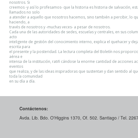
nosotros. Si
creemos -y así lo profesamos- que la historia es historia de salvación, e
llamados no solo
a atender a aquello que nosotros hacemos, sino también a percibir, lo q
haciendo, a
través de nosotros y -muchas veces- a pesar de nosotros.
Cada una de las autoridades de sedes, escuelas y centrales, en sus colum
acto
inteligente de gestión del conocimiento interno, explica el quehacer y dej
escrita para
el presente y la posteridad. La lectura completa del Boletín nos proporci
aérea e
intensa de la institución, ratifi cándose la enorme cantidad de acciones 
eventos
que realiza, y de las ideas inspiradoras que sustentan y dan sentido al q
toda la comunidad
en su día a día.
Contáctenos:
Avda. Lib. Bdo. O'Higgins 1370, Of. 502. Santiago / Tel. 22