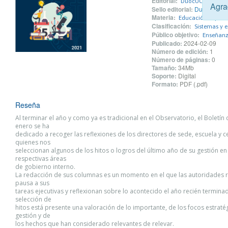
Editorial:
DuocUC
Agra
Sello editorial:
DuocUC
Materia:
Educación superio
Clasificación:
Sistemas y e
Público objetivo:
Enseñanza
Publicado:
2024-02-09
Número de edición:
1
Número de páginas:
0
Tamaño:
34Mb
Soporte:
Digital
Formato:
PDF (.pdf)
Reseña
Al terminar el año y como ya es tradicional en el Observatorio, el Boletín
enero se ha
dedicado a recoger las reflexiones de los directores de sede, escuela y c
quienes nos
seleccionan algunos de los hitos o logros del último año de su gestión en
respectivas áreas
de gobierno interno.
La redacción de sus columnas es un momento en el que las autoridades r
pausa a sus
tareas ejecutivas y reflexionan sobre lo acontecido el año recién termina
selección de
hitos está presente una valoración de lo importante, de los focos estraté
gestión y de
los hechos que han considerado relevantes de relevar.