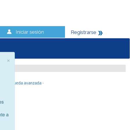
Iniciar sesión
Registrarse
×
- Búsqueda avanzada -
es
nte a