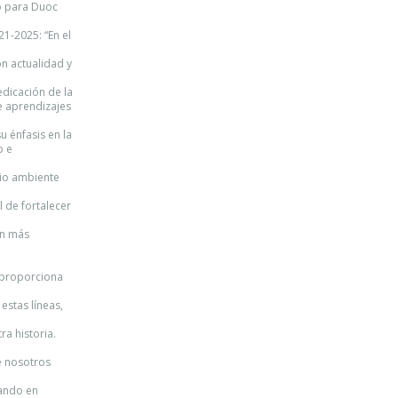
vo para Duoc
1-2025: “En el
n actualidad y
edicación de la
de aprendizajes
u énfasis en la
o e
dio ambiente
 de fortalecer
on más
 proporciona
 estas líneas,
ra historia.
e nosotros
rando en