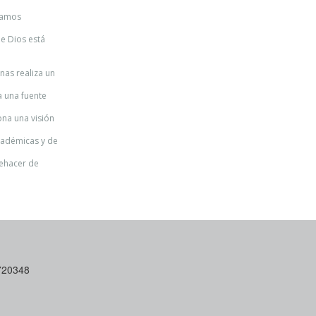
stamos
ue Dios está
nas realiza un
a una fuente
ona una visión
académicas y de
uehacer de
6720348