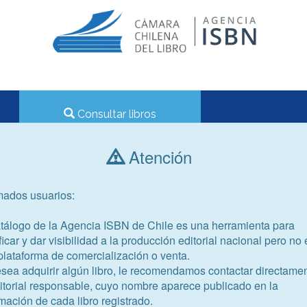
Consultar libros
Atención
Año de publicación
Público objetivo
mados usuarios:
atálogo de la Agencia ISBN de Chile es una herramienta para
ficar y dar visibilidad a la producción editorial nacional pero no 
plataforma de comercialización o venta.
-9
iones en Duoc UC durante el
esea adquirir algún libro, le recomendamos contactar directame
ditorial responsable, cuyo nombre aparece publicado en la
el conocimiento
mación de cada libro registrado.