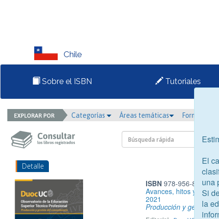
Chile
Sobre el ISBN
Tutoriales
Categorías
Áreas temáticas
Formato
Esti
El c
Detalle
clasi
una 
ISBN
978-956-8901-18
Avances, hitos y reflex
Si d
2021
la e
Producción y gestión d
infor