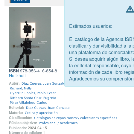
Estimados usuarios:
El catálogo de la Agencia ISB
clasificar y dar visibilidad a l
una plataforma de comercializ
Si desea adquirir algún libro,
la editorial responsable, cuyo
ISBN
978-956-416-854-8
información de cada libro regis
Notizheft
Agradecemos su comprensión
Autor:
Díaz Cuevas, Juan Gonzalo
Richard, Nelly
Oyarzún Robles, Pablo César
Dittborn Santa Cruz, Eugenio
Pérez Villalobos, Carlos
Editorial:
Díaz Cuevas, Juan Gonzalo
Materia:
Crítica y apreciación
Clasificación:
Catálogos de exposiciones y colecciones específicas
Público objetivo:
Profesional / académico
Publicado:
2024-04-15
Número de edición:
1