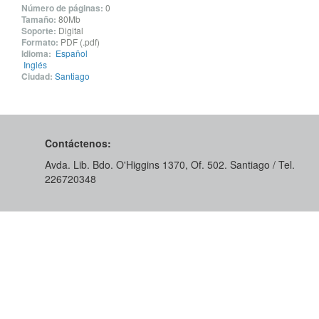
Número de páginas:
0
Tamaño:
80Mb
Soporte:
Digital
Formato:
PDF (.pdf)
Idioma:
Español
Inglés
Ciudad:
Santiago
Contáctenos:
Avda. Lib. Bdo. O'Higgins 1370, Of. 502. Santiago / Tel.
226720348