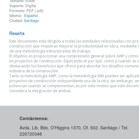
Tamaño:
50Mb
Soporte:
Digital
Formato:
PDF (.pdf)
Idioma:
Español
Ciudad:
Santiago
Reseña
Este documento está dirigido a todas las entidades relacionadas con pr
construcción que requieran mejorar la productividad en obra, mediante la
de una metodología estructuradas de trabajo.
El objetivo es proporcionar una comprensión general sobre AWP y cómo 
en proyectos de construcción. Explicando el por qué, cómo y cuándo se de
destacando los beneficios que ofrece para abordar los desafíos comunes
industria de la construcción.
Tanto la metodología AWP, como la metodología BIM pueden ser aplicad
proyectos de construcción independiente una de la otra; sin embargo, a
potencian cuando se complementan, es por este motivo que este docum
considera la integración de ambas.
Contáctenos:
Avda. Lib. Bdo. O'Higgins 1370, Of. 502. Santiago / Tel.
226720348