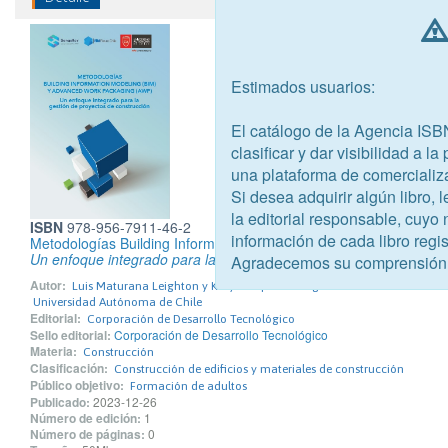
Estimados usuarios:
El catálogo de la Agencia ISB
clasificar y dar visibilidad a l
una plataforma de comercializ
Si desea adquirir algún libro,
la editorial responsable, cuyo
ISBN
978-956-7911-46-2
información de cada libro regis
Metodologías Building Information Modeling (BIM) y Advanced W
Un enfoque integrado para la gestión de proyectos de construcci
Agradecemos su comprensión
Autor:
Luis Maturana Leighton y Katy Vasquez Venegas
Universidad Autónoma de Chile
Editorial:
Corporación de Desarrollo Tecnológico
Sello editorial:
Corporación de Desarrollo Tecnológico
Materia:
Construcción
Clasificación:
Construcción de edificios y materiales de construcción
Público objetivo:
Formación de adultos
Publicado:
2023-12-26
Número de edición:
1
Número de páginas:
0