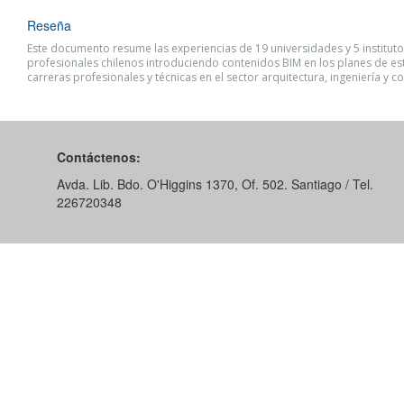
Reseña
Este documento resume las experiencias de 19 universidades y 5 institut
profesionales chilenos introduciendo contenidos BIM en los planes de es
carreras profesionales y técnicas en el sector arquitectura, ingeniería y c
Contáctenos:
Avda. Lib. Bdo. O'Higgins 1370, Of. 502. Santiago / Tel.
226720348