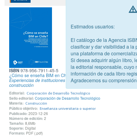
Estimados usuarios:
El catálogo de la Agencia ISB
clasificar y dar visibilidad a l
una plataforma de comercializ
Si desea adquirir algún libro,
la editorial responsable, cuyo
ISBN
978-956-7911-45-5
información de cada libro regis
¿Cómo se enseña BIM en Chile?
Agradecemos su comprensión
Experiencias de instituciones de educación superior introduciendo
construcción
Editorial:
Corporación de Desarrollo Tecnológico
Sello editorial:
Corporación de Desarrollo Tecnológico
Materia:
Construcción
Público objetivo:
Enseñanza universitaria o superior
Publicado:
2023-12-26
Número de edición:
2
Tamaño:
8,6Mb
Soporte:
Digital
Formato:
PDF (.pdf)