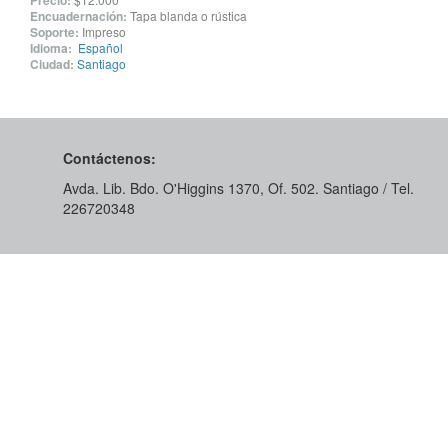
Precio:
Encuadernación:
Tapa blanda o rústica
Soporte:
Impreso
Idioma:
Español
Ciudad:
Santiago
Contáctenos:
Avda. Lib. Bdo. O'Higgins 1370, Of. 502. Santiago / Tel.
226720348